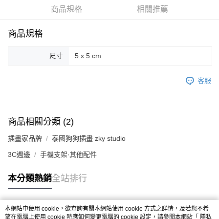
商品規格
相關推薦
街口支付
悠遊付
商品規格
Google Pay
尺寸
5 x 5 cm
AFTEE先享後付
相關說明
客服
【關於「AFTEE先享後付」】
ATM付款
AFTEE先享後付是「在收到商品之後才付款」的支付方式。 讓您購物簡單
便利好安心！
１．簡單：不需註冊會員、不需綁卡、不需儲值。
商品相關分類 (2)
運送方式
２．便利：只要手機號碼，簡訊認證，即可結帳。
３．安心：先確認商品／服務後，再付款。
全家取貨付款
插畫家品牌
泰國狗狗插畫 zky studio
每筆NT$70，滿NT$599(含以上)免運費
【「AFTEE先享後付」結帳流程】
3C週邊
手機支架∙其他配件
１．於結帳方式選擇「AFTEE先享後付」後，將跳轉至「AFTEE先享後付」
付款後全家取貨
結帳頁面，進行簡訊認證並確認金額後，即可完成結帳。
本分類熱銷
全站排行
２．訂單成立數日內，您將收到繳費通知簡訊。
每筆NT$70，滿NT$599(含以上)免運費
３．收到繳費通知簡訊後14天內，點擊此簡訊中的連結，可透過四大超商／
ATM／網路銀行／等多元方式進行付款，方視為交易完成。
萊爾富取貨付款
※ 請注意：結帳手續完成當下不需立刻繳費，但若您需要取消訂單，請聯絡
本網站中使用 cookie，欲查詢有關本網站使用 cookie 方式之詳情，及若您不希
每筆NT$70，滿NT$599(含以上)免運費
購買商品的店家。未經商家同意取消之訂單仍視為有效，需透過AFTEE先享
熱門標籤
望在電腦上使用 cookie 時應如何變更電腦的 cookie 設定，請參閱本網站「
隱私