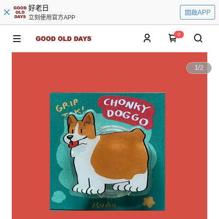
好老日
開啟APP
立刻使用官方APP
0
1
/
2