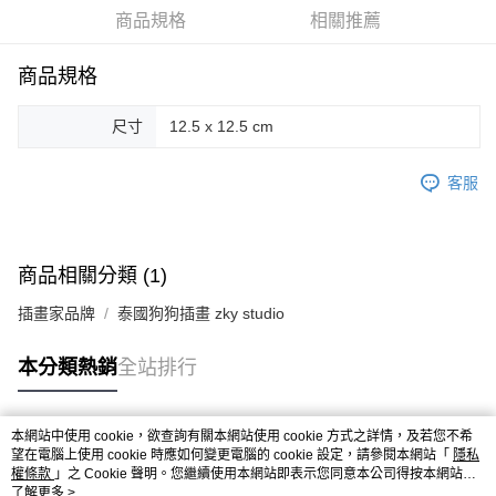
商品規格
相關推薦
街口支付
悠遊付
商品規格
Google Pay
尺寸
12.5 x 12.5 cm
AFTEE先享後付
相關說明
客服
【關於「AFTEE先享後付」】
ATM付款
AFTEE先享後付是「在收到商品之後才付款」的支付方式。 讓您購物簡單
便利好安心！
１．簡單：不需註冊會員、不需綁卡、不需儲值。
商品相關分類 (1)
運送方式
２．便利：只要手機號碼，簡訊認證，即可結帳。
３．安心：先確認商品／服務後，再付款。
全家取貨付款
插畫家品牌
泰國狗狗插畫 zky studio
每筆NT$70，滿NT$599(含以上)免運費
【「AFTEE先享後付」結帳流程】
本分類熱銷
全站排行
１．於結帳方式選擇「AFTEE先享後付」後，將跳轉至「AFTEE先享後付」
付款後全家取貨
結帳頁面，進行簡訊認證並確認金額後，即可完成結帳。
２．訂單成立數日內，您將收到繳費通知簡訊。
每筆NT$70，滿NT$599(含以上)免運費
３．收到繳費通知簡訊後14天內，點擊此簡訊中的連結，可透過四大超商／
本網站中使用 cookie，欲查詢有關本網站使用 cookie 方式之詳情，及若您不希
ATM／網路銀行／等多元方式進行付款，方視為交易完成。
熱門標籤
萊爾富取貨付款
望在電腦上使用 cookie 時應如何變更電腦的 cookie 設定，請參閱本網站「
隱私
※ 請注意：結帳手續完成當下不需立刻繳費，但若您需要取消訂單，請聯絡
權條款
」之 Cookie 聲明。您繼續使用本網站即表示您同意本公司得按本網站使
每筆NT$70，滿NT$599(含以上)免運費
購買商品的店家。未經商家同意取消之訂單仍視為有效，需透過AFTEE先享
用條款之 Cookie 聲明使用 cookie。
了解更多 >