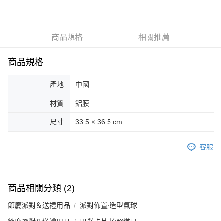
LINE Pay
Apple Pay
商品規格
相關推薦
街口支付
悠遊付
商品規格
Google Pay
產地
中國
AFTEE先享後付
材質
鋁膜
相關說明
【關於「AFTEE先享後付」】
尺寸
33.5 × 36.5 cm
ATM付款
AFTEE先享後付是「在收到商品之後才付款」的支付方式。 讓您購物簡單
便利好安心！
客服
１．簡單：不需註冊會員、不需綁卡、不需儲值。
運送方式
２．便利：只要手機號碼，簡訊認證，即可結帳。
３．安心：先確認商品／服務後，再付款。
全家取貨付款
每筆NT$70，滿NT$599(含以上)免運費
【「AFTEE先享後付」結帳流程】
商品相關分類 (2)
１．於結帳方式選擇「AFTEE先享後付」後，將跳轉至「AFTEE先享後付」
付款後全家取貨
結帳頁面，進行簡訊認證並確認金額後，即可完成結帳。
節慶派對＆送禮用品
派對佈置∙造型氣球
２．訂單成立數日內，您將收到繳費通知簡訊。
每筆NT$70，滿NT$599(含以上)免運費
３．收到繳費通知簡訊後14天內，點擊此簡訊中的連結，可透過四大超商／