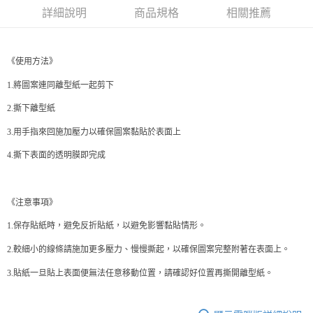
詳細說明
商品規格
相關推薦
街口支付
悠遊付
《使用方法》
Google Pay
1.將圖案連同離型紙一起剪下
AFTEE先享後付
2.撕下離型紙
相關說明
【關於「AFTEE先享後付」】
3.用手指來回施加壓力以確保圖案黏貼於表面上
ATM付款
AFTEE先享後付是「在收到商品之後才付款」的支付方式。 讓您購物簡單
4.撕下表面的透明膜即完成
便利好安心！
１．簡單：不需註冊會員、不需綁卡、不需儲值。
運送方式
２．便利：只要手機號碼，簡訊認證，即可結帳。
３．安心：先確認商品／服務後，再付款。
全家取貨付款
《注意事項》
每筆NT$70，滿NT$599(含以上)免運費
【「AFTEE先享後付」結帳流程】
1.保存貼紙時，避免反折貼紙，以避免影響黏貼情形。
１．於結帳方式選擇「AFTEE先享後付」後，將跳轉至「AFTEE先享後付」
付款後全家取貨
結帳頁面，進行簡訊認證並確認金額後，即可完成結帳。
2.較細小的線條請施加更多壓力、慢慢撕起，以確保圖案完整附著在表面上。
２．訂單成立數日內，您將收到繳費通知簡訊。
每筆NT$70，滿NT$599(含以上)免運費
３．收到繳費通知簡訊後14天內，點擊此簡訊中的連結，可透過四大超商／
3.貼紙一旦貼上表面便無法任意移動位置，請確認好位置再撕開離型紙。
ATM／網路銀行／等多元方式進行付款，方視為交易完成。
萊爾富取貨付款
※ 請注意：結帳手續完成當下不需立刻繳費，但若您需要取消訂單，請聯絡
每筆NT$70，滿NT$599(含以上)免運費
購買商品的店家。未經商家同意取消之訂單仍視為有效，需透過AFTEE先享