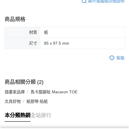
顯示電腦版詳細說明
後付繳納相關費用。
付款後萊爾富取貨
※ 交易是否成功請以「AFTEE先享後付 」之結帳頁面顯示為準，若有關於
是否繳費成功／繳費後需取消欲退款等相關疑問，請聯繫「AFTEE先享後付
每筆NT$70，滿NT$599(含以上)免運費
客戶支援中心」
https://netprotections.freshdesk.com/support/home
商品規格
7-11取貨付款
【注意事項】
材質
紙
１．透過由恩沛科技股份有限公司提供之「AFTEE先享後付」服務完成之交
每筆NT$70，滿NT$599(含以上)免運費
易，需依本服務之必要範圍內提供個人資料，並將交易相關給付款項請求債
尺寸
85 x 97.5 mm
權轉讓予恩沛科技股份有限公司。
付款後7-11取貨
２．關於個人資料處理事宜，請瀏覽以下網址：
每筆NT$70，滿NT$599(含以上)免運費
https://aftee.tw/terms/#terms3
客服
３．未成年的使用者請事先徵得法定代理人或監護人之同意方可使用
宅配-台灣本島
「AFTEE先享後付」，若未經同意申辦者引起之損失，本公司不負相關責
任。
每筆NT$100，滿NT$599(含以上)免運費
４．使用「AFTEE先享後付」時，將依據個別帳號之用戶狀況，依本公司即
時審查核予不同之上限額度；若仍有額度不足之情形，本公司將視審查結果
宅配-離島
商品相關分類 (2)
請求用戶進行身份認證。
每筆NT$200
５．嚴禁一人註冊多個帳號或使用他人資訊註冊。若發現惡意使用之情形，
插畫家品牌
馬卡龍腳趾 Macaron TOE
恩沛科技股份有限公司將有權停止該用戶之使用額度並採取法律行動。
文具好物
紙膠帶∙貼紙
本分類熱銷
全站排行