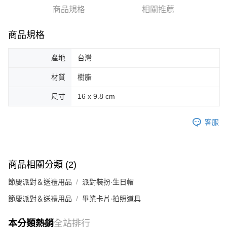
商品規格
相關推薦
街口支付
悠遊付
商品規格
Google Pay
產地
台灣
AFTEE先享後付
材質
樹脂
相關說明
【關於「AFTEE先享後付」】
尺寸
16 x 9.8 cm
ATM付款
AFTEE先享後付是「在收到商品之後才付款」的支付方式。 讓您購物簡單
便利好安心！
客服
１．簡單：不需註冊會員、不需綁卡、不需儲值。
運送方式
２．便利：只要手機號碼，簡訊認證，即可結帳。
３．安心：先確認商品／服務後，再付款。
全家取貨付款
每筆NT$70，滿NT$599(含以上)免運費
【「AFTEE先享後付」結帳流程】
商品相關分類 (2)
１．於結帳方式選擇「AFTEE先享後付」後，將跳轉至「AFTEE先享後付」
付款後全家取貨
結帳頁面，進行簡訊認證並確認金額後，即可完成結帳。
節慶派對＆送禮用品
派對裝扮∙生日帽
２．訂單成立數日內，您將收到繳費通知簡訊。
每筆NT$70，滿NT$599(含以上)免運費
３．收到繳費通知簡訊後14天內，點擊此簡訊中的連結，可透過四大超商／
節慶派對＆送禮用品
畢業卡片∙拍照道具
ATM／網路銀行／等多元方式進行付款，方視為交易完成。
萊爾富取貨付款
※ 請注意：結帳手續完成當下不需立刻繳費，但若您需要取消訂單，請聯絡
每筆NT$70，滿NT$599(含以上)免運費
本分類熱銷
全站排行
購買商品的店家。未經商家同意取消之訂單仍視為有效，需透過AFTEE先享