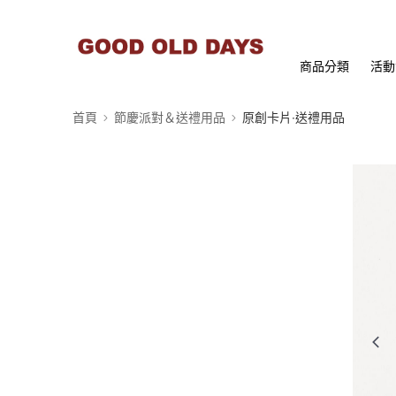
商品分類
活動
首頁
節慶派對＆送禮用品
原創卡片∙送禮用品