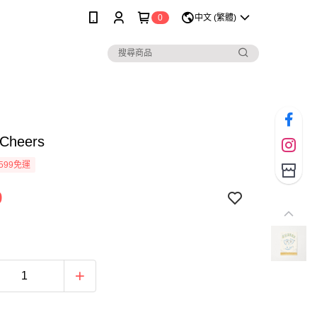
0
中文 (繁體)
heers
599免運
9