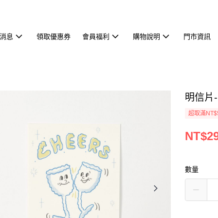
消息
領取優惠券
會員福利
購物說明
門市資訊
明信片-C
超取滿NT$
NT$2
數量