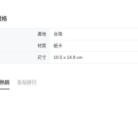
ATM付款
AFTEE
便利好安
１．簡單
規格
２．便利
運送方式
３．安心
全家取貨
產地
台灣
【「AFT
每筆NT$7
１．於結帳
材質
紙卡
付」結帳
付款後全
２．訂單
尺寸
10.5 x 14.8 cm
３．收到繳
每筆NT$7
／ATM／
※ 請注意
萊爾富取
絡購買商品
先享後付
每筆NT$7
熱銷
全站排行
※ 交易是
是否繳費成
付款後萊
付客戶支
每筆NT$7
【注意事
7-11取貨
１．透過由
交易，需
每筆NT$7
求債權轉
２．關於
付款後7-1
https://aft