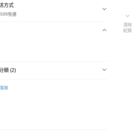
送方式
599免運
清除
紀錄
次付款
付款
類 (2)
＆送禮用品
原創卡片∙送禮用品
客服
家設計
y
享後付
FTEE先享後付」】