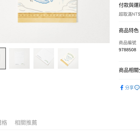
付款與運
超取滿NT$
付款方式
商品特色
信用卡一
商品編號
9788508
超商取貨
LINE Pay
商品相關分
Apple Pay
節慶派對
分享
街口支付
好老日獨
悠遊付
Google Pa
規格
相關推薦
AFTEE先
相關說明
【關於「A