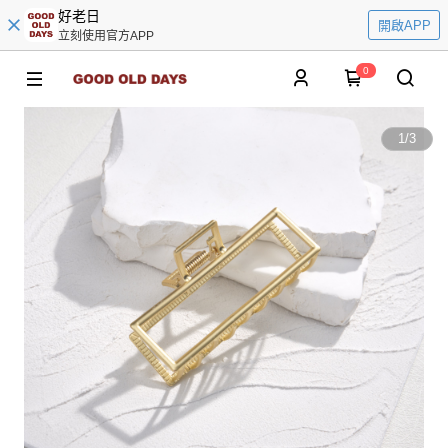
好老日
開啟APP
立刻使用官方APP
0
1
/
3