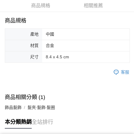
商品規格
相關推薦
街口支付
悠遊付
商品規格
Google Pay
產地
中國
AFTEE先享後付
材質
合金
相關說明
【關於「AFTEE先享後付」】
尺寸
8.4 x 4.5 cm
ATM付款
AFTEE先享後付是「在收到商品之後才付款」的支付方式。 讓您購物簡單
便利好安心！
客服
１．簡單：不需註冊會員、不需綁卡、不需儲值。
運送方式
２．便利：只要手機號碼，簡訊認證，即可結帳。
３．安心：先確認商品／服務後，再付款。
全家取貨付款
每筆NT$70，滿NT$599(含以上)免運費
【「AFTEE先享後付」結帳流程】
商品相關分類 (1)
１．於結帳方式選擇「AFTEE先享後付」後，將跳轉至「AFTEE先享後付」
付款後全家取貨
結帳頁面，進行簡訊認證並確認金額後，即可完成結帳。
飾品髮飾
髮夾∙髮飾∙髮圈
２．訂單成立數日內，您將收到繳費通知簡訊。
每筆NT$70，滿NT$599(含以上)免運費
３．收到繳費通知簡訊後14天內，點擊此簡訊中的連結，可透過四大超商／
ATM／網路銀行／等多元方式進行付款，方視為交易完成。
本分類熱銷
全站排行
萊爾富取貨付款
※ 請注意：結帳手續完成當下不需立刻繳費，但若您需要取消訂單，請聯絡
每筆NT$70，滿NT$599(含以上)免運費
購買商品的店家。未經商家同意取消之訂單仍視為有效，需透過AFTEE先享