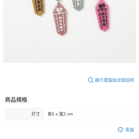
後付繳納相關費用。
付款後萊爾富取貨
※ 交易是否成功請以「AFTEE先享後付 」之結帳頁面顯示為準，若有關於
是否繳費成功／繳費後需取消欲退款等相關疑問，請聯繫「AFTEE先享後付
每筆NT$70，滿NT$599(含以上)免運費
客戶支援中心」
https://netprotections.freshdesk.com/support/home
7-11取貨付款
【注意事項】
１．透過由恩沛科技股份有限公司提供之「AFTEE先享後付」服務完成之交
每筆NT$70，滿NT$599(含以上)免運費
易，需依本服務之必要範圍內提供個人資料，並將交易相關給付款項請求債
權轉讓予恩沛科技股份有限公司。
付款後7-11取貨
２．關於個人資料處理事宜，請瀏覽以下網址：
每筆NT$70，滿NT$599(含以上)免運費
https://aftee.tw/terms/#terms3
３．未成年的使用者請事先徵得法定代理人或監護人之同意方可使用
宅配-台灣本島
「AFTEE先享後付」，若未經同意申辦者引起之損失，本公司不負相關責
任。
每筆NT$100，滿NT$599(含以上)免運費
顯示電腦版詳細說明
４．使用「AFTEE先享後付」時，將依據個別帳號之用戶狀況，依本公司即
時審查核予不同之上限額度；若仍有額度不足之情形，本公司將視審查結果
宅配-離島
請求用戶進行身份認證。
每筆NT$200
５．嚴禁一人註冊多個帳號或使用他人資訊註冊。若發現惡意使用之情形，
商品規格
恩沛科技股份有限公司將有權停止該用戶之使用額度並採取法律行動。
尺寸
長5 x 寬2 cm
客服