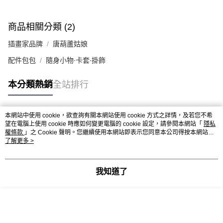
商品相關分類 (2)
插畫家品牌
唐葫蘆姑娘
配件包包
隨身小物∙卡套∙掛飾
本分類熱銷
全站排行
本網站中使用 cookie，欲查詢有關本網站使用 cookie 方式之詳情，及若您不希
熱門標籤
望在電腦上使用 cookie 時應如何變更電腦的 cookie 設定，請參閱本網站「
隱私
權條款
」之 Cookie 聲明。您繼續使用本網站即表示您同意本公司得按本網站使
用條款之 Cookie 聲明使用 cookie。
了解更多 >
我知道了