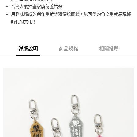
台灣人氣插畫家唐葫蘆姑娘
街口支付
用趣味繽紛的創作重新詮釋傳統圖騰，以可愛的角度重新展現舊
悠遊付
時代的文化！
Google Pay
AFTEE先享後付
詳細說明
商品規格
相關推薦
相關說明
【關於「AFTEE先享後付」】
ATM付款
AFTEE先享後付是「在收到商品之後才付款」的支付方式。 讓您購物簡單
便利好安心！
１．簡單：不需註冊會員、不需綁卡、不需儲值。
運送方式
２．便利：只要手機號碼，簡訊認證，即可結帳。
３．安心：先確認商品／服務後，再付款。
全家取貨付款
每筆NT$70，滿NT$599(含以上)免運費
【「AFTEE先享後付」結帳流程】
１．於結帳方式選擇「AFTEE先享後付」後，將跳轉至「AFTEE先享後付」
付款後全家取貨
結帳頁面，進行簡訊認證並確認金額後，即可完成結帳。
２．訂單成立數日內，您將收到繳費通知簡訊。
每筆NT$70，滿NT$599(含以上)免運費
３．收到繳費通知簡訊後14天內，點擊此簡訊中的連結，可透過四大超商／
ATM／網路銀行／等多元方式進行付款，方視為交易完成。
萊爾富取貨付款
※ 請注意：結帳手續完成當下不需立刻繳費，但若您需要取消訂單，請聯絡
每筆NT$70，滿NT$599(含以上)免運費
購買商品的店家。未經商家同意取消之訂單仍視為有效，需透過AFTEE先享