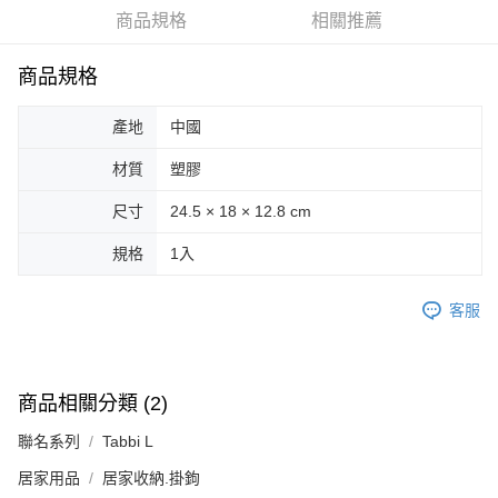
商品規格
相關推薦
街口支付
悠遊付
商品規格
Google Pay
產地
中國
AFTEE先享後付
材質
塑膠
相關說明
【關於「AFTEE先享後付」】
尺寸
24.5 × 18 × 12.8 cm
ATM付款
AFTEE先享後付是「在收到商品之後才付款」的支付方式。 讓您購物簡單
便利好安心！
規格
1入
１．簡單：不需註冊會員、不需綁卡、不需儲值。
運送方式
２．便利：只要手機號碼，簡訊認證，即可結帳。
３．安心：先確認商品／服務後，再付款。
客服
全家取貨付款
每筆NT$70，滿NT$599(含以上)免運費
【「AFTEE先享後付」結帳流程】
１．於結帳方式選擇「AFTEE先享後付」後，將跳轉至「AFTEE先享後付」
付款後全家取貨
結帳頁面，進行簡訊認證並確認金額後，即可完成結帳。
商品相關分類 (2)
２．訂單成立數日內，您將收到繳費通知簡訊。
每筆NT$70，滿NT$599(含以上)免運費
３．收到繳費通知簡訊後14天內，點擊此簡訊中的連結，可透過四大超商／
聯名系列
Tabbi L
ATM／網路銀行／等多元方式進行付款，方視為交易完成。
萊爾富取貨付款
※ 請注意：結帳手續完成當下不需立刻繳費，但若您需要取消訂單，請聯絡
居家用品
居家收納.掛鉤
每筆NT$70，滿NT$599(含以上)免運費
購買商品的店家。未經商家同意取消之訂單仍視為有效，需透過AFTEE先享