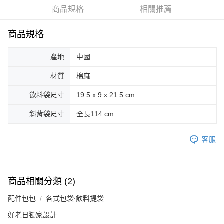
商品規格
相關推薦
街口支付
悠遊付
商品規格
Google Pay
產地
中國
AFTEE先享後付
材質
棉麻
相關說明
【關於「AFTEE先享後付」】
飲料袋尺寸
19.5 x 9 x 21.5 cm
ATM付款
AFTEE先享後付是「在收到商品之後才付款」的支付方式。 讓您購物簡單
便利好安心！
斜背袋尺寸
全長114 cm
１．簡單：不需註冊會員、不需綁卡、不需儲值。
運送方式
２．便利：只要手機號碼，簡訊認證，即可結帳。
３．安心：先確認商品／服務後，再付款。
客服
全家取貨付款
每筆NT$70，滿NT$599(含以上)免運費
【「AFTEE先享後付」結帳流程】
１．於結帳方式選擇「AFTEE先享後付」後，將跳轉至「AFTEE先享後付」
付款後全家取貨
結帳頁面，進行簡訊認證並確認金額後，即可完成結帳。
商品相關分類 (2)
２．訂單成立數日內，您將收到繳費通知簡訊。
每筆NT$70，滿NT$599(含以上)免運費
３．收到繳費通知簡訊後14天內，點擊此簡訊中的連結，可透過四大超商／
配件包包
各式包袋∙飲料提袋
ATM／網路銀行／等多元方式進行付款，方視為交易完成。
萊爾富取貨付款
※ 請注意：結帳手續完成當下不需立刻繳費，但若您需要取消訂單，請聯絡
好老日獨家設計
每筆NT$70，滿NT$599(含以上)免運費
購買商品的店家。未經商家同意取消之訂單仍視為有效，需透過AFTEE先享