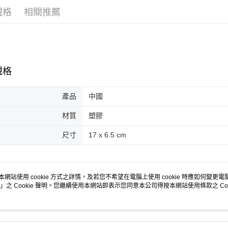
ATM付款
AFTEE
規格
相關推薦
便利好安
１．簡單
２．便利
運送方式
３．安心
全家取貨
【「AFT
每筆NT$7
１．於結帳
規格
付」結帳
付款後全
２．訂單
３．收到繳
產品
中國
每筆NT$7
／ATM／
※ 請注意
材質
塑膠
萊爾富取
絡購買商品
先享後付
每筆NT$7
尺寸
17 x 6.5 cm
※ 交易是
是否繳費成
付款後萊
付客戶支
每筆NT$7
熱銷
全站排行
【注意事
本網站使用 cookie 方式之詳情，及若您不希望在電腦上使用 cookie 時應如何變更電腦的
7-11取貨
」之 Cookie 聲明。您繼續使用本網站即表示您同意本公司得按本網站使用條款之 Coo
１．透過由
交易，需
每筆NT$7
求債權轉
２．關於
付款後7-1
https://aft