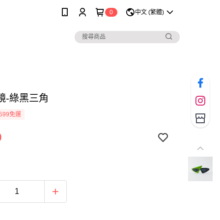
0
中文 (繁體)
鏡-綠黑三角
599免運
9