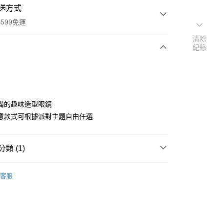
送方式
599免運
清除
紀錄
次付款
付款
備的趣味造型眼鏡
意款式可根據派對主題自由任選
類 (1)
＆送禮用品
派對裝扮∙生日帽
y
客服
享後付
FTEE先享後付」】