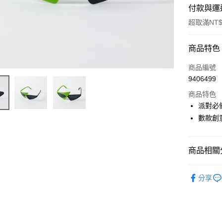
付款與運
超取滿NT$
付款方式
商品特色
信用卡一
商品編號
9406499
超商取貨
商品特色
LINE Pay
派對必
數款創
Apple Pay
街口支付
商品相關分
悠遊付
節慶派對
Google Pa
分享
AFTEE先
相關說明
【關於「A