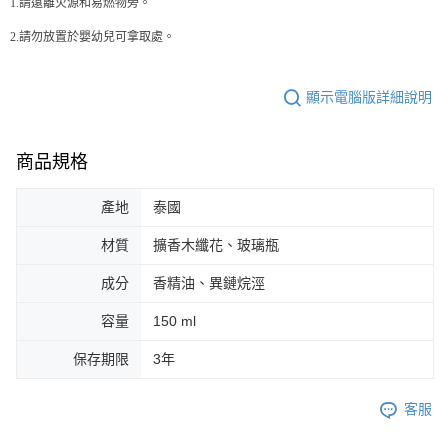
1.請遠離火源和易燃物旁。
2.請勿放置於嬰幼兒可拿取處。
顯示電腦版詳細說明
商品規格
產地
泰國
材質
擴香木纖花、玻璃瓶
成分
香精油、異鏈烷涇
容量
150 ml
保存期限
3年
客服