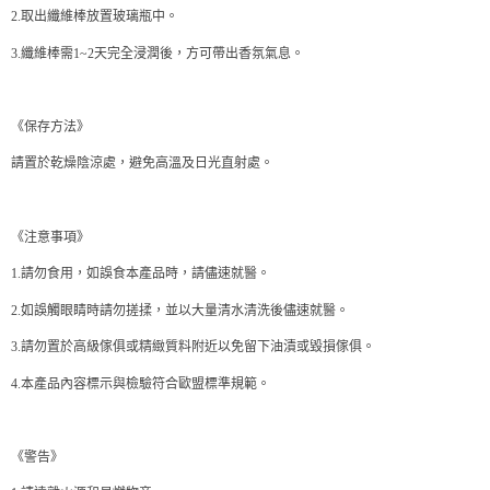
後付繳納相關費用。
2.取出纖維棒放置玻璃瓶中。
付款後萊爾富取貨
※ 交易是否成功請以「AFTEE先享後付 」之結帳頁面顯示為準，若有關於
是否繳費成功／繳費後需取消欲退款等相關疑問，請聯繫「AFTEE先享後付
3.纖維棒需1~2天完全浸潤後，方可帶出香氛氣息。
每筆NT$70，滿NT$599(含以上)免運費
客戶支援中心」
https://netprotections.freshdesk.com/support/home
7-11取貨付款
【注意事項】
《保存方法》
１．透過由恩沛科技股份有限公司提供之「AFTEE先享後付」服務完成之交
每筆NT$70，滿NT$599(含以上)免運費
易，需依本服務之必要範圍內提供個人資料，並將交易相關給付款項請求債
請置於乾燥陰涼處，避免高溫及日光直射處。
權轉讓予恩沛科技股份有限公司。
付款後7-11取貨
２．關於個人資料處理事宜，請瀏覽以下網址：
每筆NT$70，滿NT$599(含以上)免運費
https://aftee.tw/terms/#terms3
３．未成年的使用者請事先徵得法定代理人或監護人之同意方可使用
《注意事項》
宅配-台灣本島
「AFTEE先享後付」，若未經同意申辦者引起之損失，本公司不負相關責
任。
每筆NT$100，滿NT$599(含以上)免運費
1.請勿食用，如誤食本產品時，請儘速就醫。
４．使用「AFTEE先享後付」時，將依據個別帳號之用戶狀況，依本公司即
時審查核予不同之上限額度；若仍有額度不足之情形，本公司將視審查結果
宅配-離島
2.如誤觸眼睛時請勿搓揉，並以大量清水清洗後儘速就醫。
請求用戶進行身份認證。
每筆NT$200
５．嚴禁一人註冊多個帳號或使用他人資訊註冊。若發現惡意使用之情形，
3.請勿置於高級傢俱或精緻質料附近以免留下油漬或毀損傢俱。
恩沛科技股份有限公司將有權停止該用戶之使用額度並採取法律行動。
4.本產品內容標示與檢驗符合歐盟標準規範。
《警告》