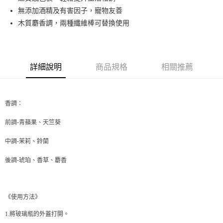
無添加酒精及有害因子，寵物友善
街口支付
木質麝香調，兩種纖維棒可替換使用
悠遊付
Google Pay
詳細說明
商品規格
相關推薦
AFTEE先享後付
相關說明
【關於「AFTEE先享後付」】
ATM付款
AFTEE先享後付是「在收到商品之後才付款」的支付方式。 讓您購物簡單
香調：
便利好安心！
１．簡單：不需註冊會員、不需綁卡、不需儲值。
前調-青蘋果、天竺葵
運送方式
２．便利：只要手機號碼，簡訊認證，即可結帳。
３．安心：先確認商品／服務後，再付款。
全家取貨付款
中調-茉莉、鈴蘭
每筆NT$70，滿NT$599(含以上)免運費
【「AFTEE先享後付」結帳流程】
後調-琥珀、香草、麝香
１．於結帳方式選擇「AFTEE先享後付」後，將跳轉至「AFTEE先享後付」
付款後全家取貨
結帳頁面，進行簡訊認證並確認金額後，即可完成結帳。
２．訂單成立數日內，您將收到繳費通知簡訊。
每筆NT$70，滿NT$599(含以上)免運費
３．收到繳費通知簡訊後14天內，點擊此簡訊中的連結，可透過四大超商／
《使用方法》
ATM／網路銀行／等多元方式進行付款，方視為交易完成。
萊爾富取貨付款
※ 請注意：結帳手續完成當下不需立刻繳費，但若您需要取消訂單，請聯絡
1.將玻璃瓶的外蓋打開。
每筆NT$70，滿NT$599(含以上)免運費
購買商品的店家。未經商家同意取消之訂單仍視為有效，需透過AFTEE先享