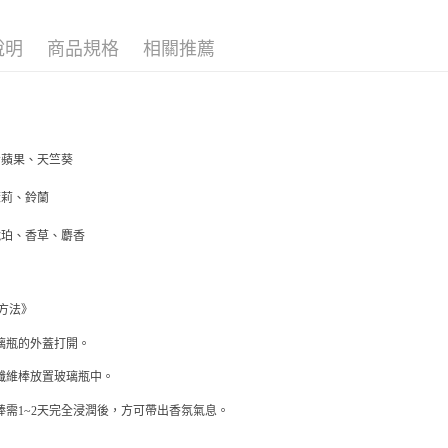
ATM付款
AFTEE
便利好安
１．簡單
說明
商品規格
相關推薦
２．便利
運送方式
３．安心
全家取貨
【「AFT
每筆NT$7
１．於結帳
付」結帳
青蘋果、天竺葵
付款後全
２．訂單
３．收到繳
每筆NT$7
茉莉、鈴蘭
／ATM／
※ 請注意
萊爾富取
琥珀、香草、麝香
絡購買商品
先享後付
每筆NT$7
※ 交易是
是否繳費成
付款後萊
方法》
付客戶支
每筆NT$7
玻璃瓶的外蓋打開。
【注意事
7-11取貨
１．透過由
出纖維棒放置玻璃瓶中。
交易，需
每筆NT$7
求債權轉
維棒需1~2天完全浸潤後，方可帶出香氛氣息。
２．關於
付款後7-1
https://aft