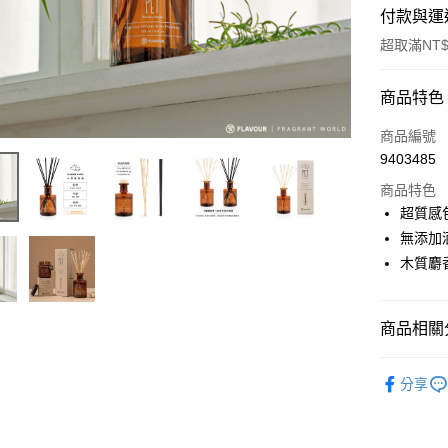
付款與運
超取滿NT$
付款方式
商品特色
信用卡一
商品編號
9403485
超商取貨
商品特色
LINE Pay
超質感
無添加
Apple Pay
木質麝
街口支付
悠遊付
商品相關分
Google Pa
選品品牌
分享
AFTEE先
相關說明
【關於「A