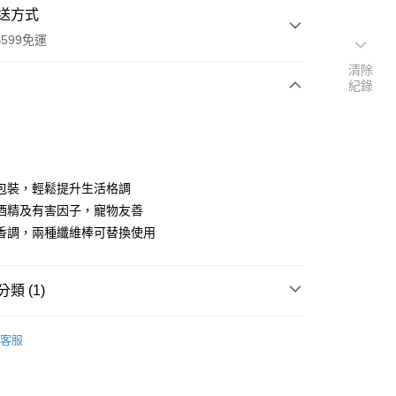
送方式
599免運
清除
紀錄
次付款
付款
包裝，輕鬆提升生活格調
酒精及有害因子，寵物友善
香調，兩種纖維棒可替換使用
類 (1)
y
FLAVOUR
客服
享後付
FTEE先享後付」】