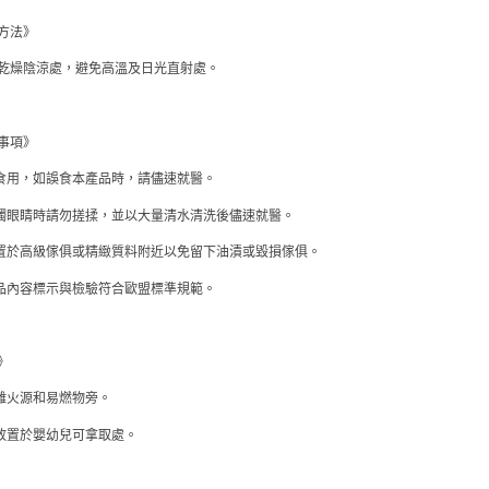
每筆NT$7
３．未成
「AFTE
方法》
宅配-台灣
任。
４．使用「
乾燥陰涼處，避免高溫及日光直射處。
每筆NT$1
即時審查
結果請求
宅配-離島
５．嚴禁
每筆NT$2
事項》
形，恩沛
動。
勿食用，如誤食本產品時，請儘速就醫。
誤觸眼睛時請勿搓揉，並以大量清水清洗後儘速就醫。
勿置於高級傢俱或精緻質料附近以免留下油漬或毀損傢俱。
產品內容標示與檢驗符合歐盟標準規範。
》
遠離火源和易燃物旁。
勿放置於嬰幼兒可拿取處。