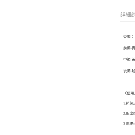
詳細
香調：
前調-
中調-
後調-
《使用
1.將
2.取
3.纖