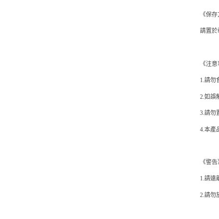
《保存
請置於
《注意
1.請
2.如
3.請
4.本
《警告
1.請
2.請