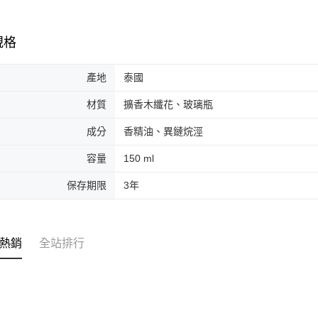
規格
產地
泰國
材質
擴香木纖花、玻璃瓶
成分
香精油、異鏈烷涇
容量
150 ml
保存期限
3年
熱銷
全站排行