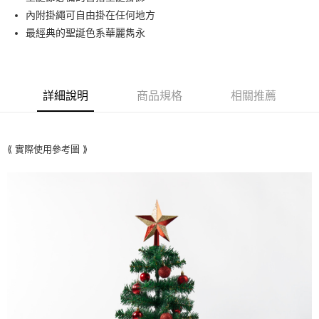
內附掛繩可自由掛在任何地方
街口支付
最經典的聖誕色系華麗雋永
悠遊付
Google Pay
詳細說明
商品規格
相關推薦
AFTEE先享後付
相關說明
【關於「AFTEE先享後付」】
ATM付款
AFTEE先享後付是「在收到商品之後才付款」的支付方式。 讓您購物簡單
⟪ 實際使用參考圖 ⟫
便利好安心！
１．簡單：不需註冊會員、不需綁卡、不需儲值。
運送方式
２．便利：只要手機號碼，簡訊認證，即可結帳。
３．安心：先確認商品／服務後，再付款。
全家取貨付款
每筆NT$70，滿NT$599(含以上)免運費
【「AFTEE先享後付」結帳流程】
１．於結帳方式選擇「AFTEE先享後付」後，將跳轉至「AFTEE先享後付」
付款後全家取貨
結帳頁面，進行簡訊認證並確認金額後，即可完成結帳。
２．訂單成立數日內，您將收到繳費通知簡訊。
每筆NT$70，滿NT$599(含以上)免運費
３．收到繳費通知簡訊後14天內，點擊此簡訊中的連結，可透過四大超商／
ATM／網路銀行／等多元方式進行付款，方視為交易完成。
萊爾富取貨付款
※ 請注意：結帳手續完成當下不需立刻繳費，但若您需要取消訂單，請聯絡
每筆NT$70，滿NT$599(含以上)免運費
購買商品的店家。未經商家同意取消之訂單仍視為有效，需透過AFTEE先享