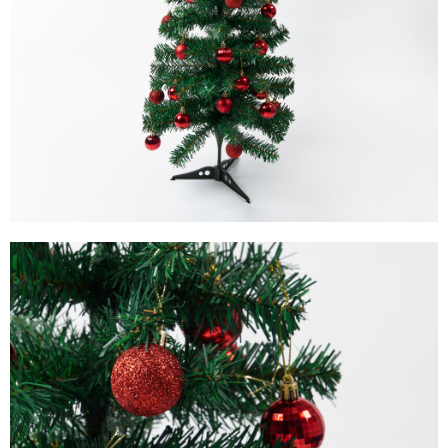
後付繳納相關費用。
付款後萊爾富取貨
※ 交易是否成功請以「AFTEE先享後付 」之結帳頁面顯示為準，若有關於
是否繳費成功／繳費後需取消欲退款等相關疑問，請聯繫「AFTEE先享後付
每筆NT$70，滿NT$599(含以上)免運費
客戶支援中心」
https://netprotections.freshdesk.com/support/home
7-11取貨付款
【注意事項】
１．透過由恩沛科技股份有限公司提供之「AFTEE先享後付」服務完成之交
每筆NT$70，滿NT$599(含以上)免運費
易，需依本服務之必要範圍內提供個人資料，並將交易相關給付款項請求債
權轉讓予恩沛科技股份有限公司。
付款後7-11取貨
２．關於個人資料處理事宜，請瀏覽以下網址：
每筆NT$70，滿NT$599(含以上)免運費
https://aftee.tw/terms/#terms3
３．未成年的使用者請事先徵得法定代理人或監護人之同意方可使用
宅配-台灣本島
「AFTEE先享後付」，若未經同意申辦者引起之損失，本公司不負相關責
任。
每筆NT$100，滿NT$599(含以上)免運費
４．使用「AFTEE先享後付」時，將依據個別帳號之用戶狀況，依本公司即
時審查核予不同之上限額度；若仍有額度不足之情形，本公司將視審查結果
宅配-離島
請求用戶進行身份認證。
每筆NT$200
５．嚴禁一人註冊多個帳號或使用他人資訊註冊。若發現惡意使用之情形，
恩沛科技股份有限公司將有權停止該用戶之使用額度並採取法律行動。