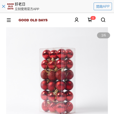
好老日
開啟APP
立刻使用官方APP
0
1
/
6