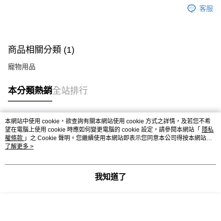
ATM／網路銀行／等多元方式進行付款，方視為交易完成。
客服
萊爾富取貨付款
※ 請注意：結帳手續完成當下不需立刻繳費，但若您需要取消訂單，請聯絡
每筆NT$70，滿NT$599(含以上)免運費
購買商品的店家。未經商家同意取消之訂單仍視為有效，需透過AFTEE先享
後付繳納相關費用。
付款後萊爾富取貨
※ 交易是否成功請以「AFTEE先享後付 」之結帳頁面顯示為準，若有關於
商品相關分類 (1)
是否繳費成功／繳費後需取消欲退款等相關疑問，請聯繫「AFTEE先享後付
每筆NT$70，滿NT$599(含以上)免運費
客戶支援中心」
https://netprotections.freshdesk.com/support/home
寵物用品
7-11取貨付款
【注意事項】
１．透過由恩沛科技股份有限公司提供之「AFTEE先享後付」服務完成之交
每筆NT$70，滿NT$599(含以上)免運費
本分類熱銷
全站排行
易，需依本服務之必要範圍內提供個人資料，並將交易相關給付款項請求債
權轉讓予恩沛科技股份有限公司。
付款後7-11取貨
２．關於個人資料處理事宜，請瀏覽以下網址：
每筆NT$70，滿NT$599(含以上)免運費
https://aftee.tw/terms/#terms3
本網站中使用 cookie，欲查詢有關本網站使用 cookie 方式之詳情，及若您不希
熱門標籤
望在電腦上使用 cookie 時應如何變更電腦的 cookie 設定，請參閱本網站「
３．未成年的使用者請事先徵得法定代理人或監護人之同意方可使用
隱私
宅配-台灣本島
權條款
」之 Cookie 聲明。您繼續使用本網站即表示您同意本公司得按本網站使
「AFTEE先享後付」，若未經同意申辦者引起之損失，本公司不負相關責
用條款之 Cookie 聲明使用 cookie。
了解更多 >
任。
每筆NT$100，滿NT$599(含以上)免運費
４．使用「AFTEE先享後付」時，將依據個別帳號之用戶狀況，依本公司即
時審查核予不同之上限額度；若仍有額度不足之情形，本公司將視審查結果
宅配-離島
請求用戶進行身份認證。
我知道了
每筆NT$200
５．嚴禁一人註冊多個帳號或使用他人資訊註冊。若發現惡意使用之情形，
恩沛科技股份有限公司將有權停止該用戶之使用額度並採取法律行動。