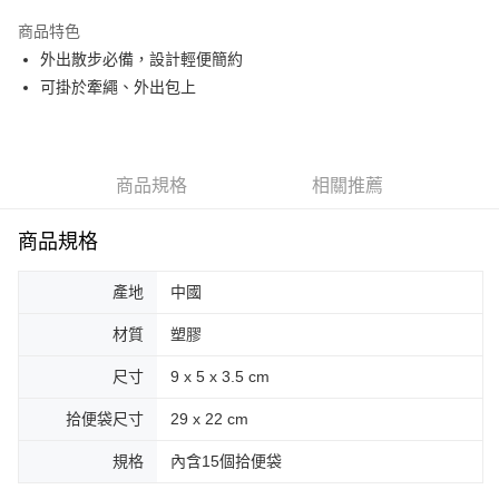
LINE Pay
商品特色
Apple Pay
外出散步必備，設計輕便簡約
可掛於牽繩、外出包上
街口支付
悠遊付
Google Pay
商品規格
相關推薦
AFTEE先享後付
商品規格
相關說明
【關於「AFTEE先享後付」】
ATM付款
AFTEE先享後付是「在收到商品之後才付款」的支付方式。 讓您購物簡單
產地
中國
便利好安心！
１．簡單：不需註冊會員、不需綁卡、不需儲值。
材質
塑膠
運送方式
２．便利：只要手機號碼，簡訊認證，即可結帳。
３．安心：先確認商品／服務後，再付款。
尺寸
9 x 5 x 3.5 cm
全家取貨付款
每筆NT$70，滿NT$599(含以上)免運費
【「AFTEE先享後付」結帳流程】
拾便袋尺寸
29 x 22 cm
１．於結帳方式選擇「AFTEE先享後付」後，將跳轉至「AFTEE先享後付」
付款後全家取貨
結帳頁面，進行簡訊認證並確認金額後，即可完成結帳。
規格
內含15個拾便袋
２．訂單成立數日內，您將收到繳費通知簡訊。
每筆NT$70，滿NT$599(含以上)免運費
３．收到繳費通知簡訊後14天內，點擊此簡訊中的連結，可透過四大超商／