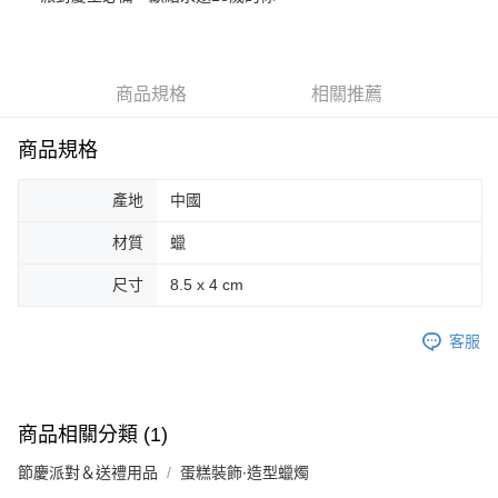
街口支付
悠遊付
商品規格
相關推薦
Google Pay
商品規格
AFTEE先享後付
相關說明
產地
中國
【關於「AFTEE先享後付」】
ATM付款
AFTEE先享後付是「在收到商品之後才付款」的支付方式。 讓您購物簡單
材質
蠟
便利好安心！
１．簡單：不需註冊會員、不需綁卡、不需儲值。
運送方式
尺寸
8.5 x 4 cm
２．便利：只要手機號碼，簡訊認證，即可結帳。
３．安心：先確認商品／服務後，再付款。
全家取貨付款
客服
每筆NT$70，滿NT$599(含以上)免運費
【「AFTEE先享後付」結帳流程】
１．於結帳方式選擇「AFTEE先享後付」後，將跳轉至「AFTEE先享後付」
付款後全家取貨
結帳頁面，進行簡訊認證並確認金額後，即可完成結帳。
２．訂單成立數日內，您將收到繳費通知簡訊。
每筆NT$70，滿NT$599(含以上)免運費
３．收到繳費通知簡訊後14天內，點擊此簡訊中的連結，可透過四大超商／
商品相關分類 (1)
ATM／網路銀行／等多元方式進行付款，方視為交易完成。
萊爾富取貨付款
※ 請注意：結帳手續完成當下不需立刻繳費，但若您需要取消訂單，請聯絡
節慶派對＆送禮用品
蛋糕裝飾∙造型蠟燭
每筆NT$70，滿NT$599(含以上)免運費
購買商品的店家。未經商家同意取消之訂單仍視為有效，需透過AFTEE先享