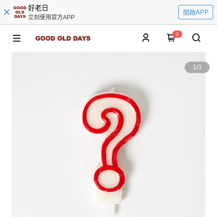
好老日
開啟APP
立刻使用官方APP
0
1
/
3