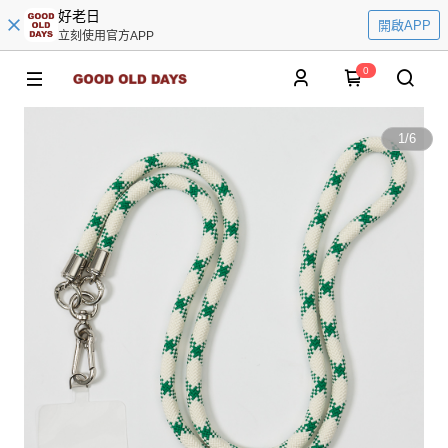
好老日
開啟APP
立刻使用官方APP
0
1
/
6