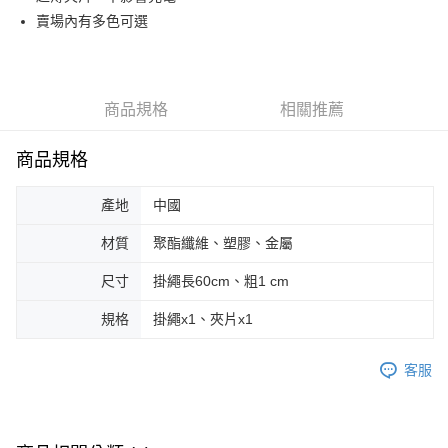
賣場內有多色可選
街口支付
悠遊付
Google Pay
商品規格
相關推薦
AFTEE先享後付
商品規格
相關說明
【關於「AFTEE先享後付」】
ATM付款
AFTEE先享後付是「在收到商品之後才付款」的支付方式。 讓您購物簡單
產地
中國
便利好安心！
１．簡單：不需註冊會員、不需綁卡、不需儲值。
材質
聚酯纖維、塑膠、金屬
運送方式
２．便利：只要手機號碼，簡訊認證，即可結帳。
３．安心：先確認商品／服務後，再付款。
尺寸
掛繩長60cm、粗1 cm
全家取貨付款
每筆NT$70，滿NT$599(含以上)免運費
【「AFTEE先享後付」結帳流程】
規格
掛繩x1、夾片x1
１．於結帳方式選擇「AFTEE先享後付」後，將跳轉至「AFTEE先享後付」
付款後全家取貨
結帳頁面，進行簡訊認證並確認金額後，即可完成結帳。
２．訂單成立數日內，您將收到繳費通知簡訊。
客服
每筆NT$70，滿NT$599(含以上)免運費
３．收到繳費通知簡訊後14天內，點擊此簡訊中的連結，可透過四大超商／
ATM／網路銀行／等多元方式進行付款，方視為交易完成。
萊爾富取貨付款
※ 請注意：結帳手續完成當下不需立刻繳費，但若您需要取消訂單，請聯絡
每筆NT$70，滿NT$599(含以上)免運費
購買商品的店家。未經商家同意取消之訂單仍視為有效，需透過AFTEE先享