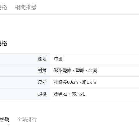
ATM付款
AFTEE
規格
相關推薦
便利好安
１．簡單
２．便利
運送方式
３．安心
全家取貨
【「AFT
每筆NT$7
１．於結帳
規格
付」結帳
付款後全
２．訂單
３．收到繳
產地
中國
每筆NT$7
／ATM／
※ 請注意
材質
聚酯纖維、塑膠、金屬
萊爾富取
絡購買商品
先享後付
每筆NT$7
尺寸
掛繩長60cm、粗1 cm
※ 交易是
是否繳費成
付款後萊
規格
掛繩x1、夾片x1
付客戶支
每筆NT$7
【注意事
7-11取貨
１．透過由
熱銷
全站排行
交易，需
每筆NT$7
求債權轉
２．關於
付款後7-1
https://aft