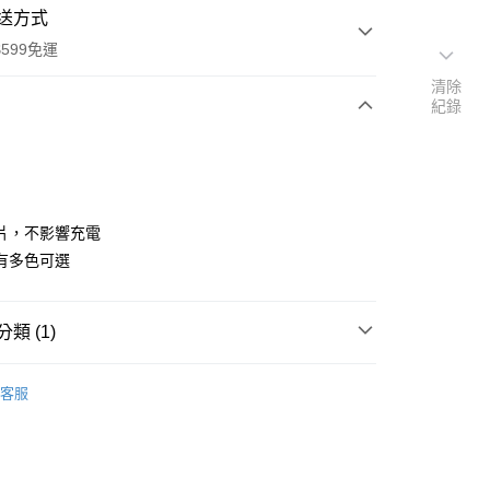
送方式
599免運
清除
紀錄
次付款
付款
片，不影響充電
有多色可選
類 (1)
手機掛繩∙短掛繩∙夾片
y
客服
享後付
FTEE先享後付」】