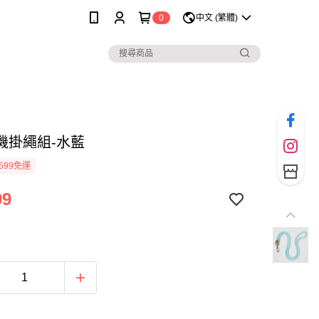
0
中文 (繁體)
機掛繩組-水藍
599免運
09