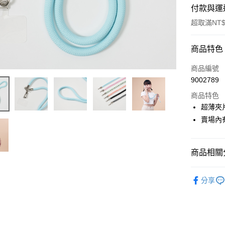
付款與運
超取滿NT$
付款方式
商品特色
信用卡一
商品編號
9002789
超商取貨
商品特色
LINE Pay
超薄夾
賣場內
Apple Pay
街口支付
商品相關分
悠遊付
3C週邊
Google Pa
分享
AFTEE先
相關說明
【關於「A