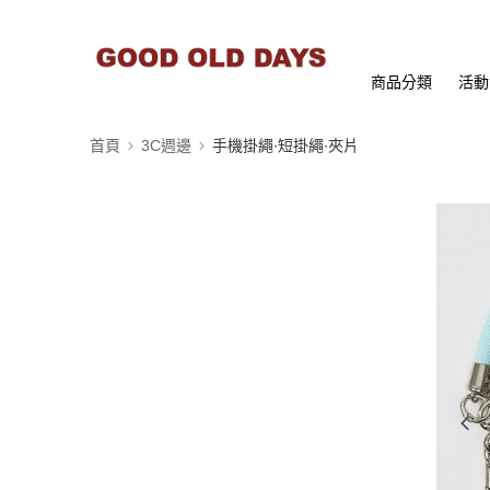
商品分類
活動
首頁
3C週邊
手機掛繩∙短掛繩∙夾片