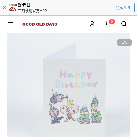
好老日
開啟APP
立刻使用官方APP
0
1
/
3