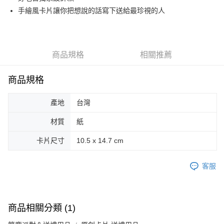
手繪風卡片讓你把想說的話寫下送給最珍視的人
街口支付
悠遊付
Google Pay
商品規格
相關推薦
AFTEE先享後付
商品規格
相關說明
【關於「AFTEE先享後付」】
ATM付款
AFTEE先享後付是「在收到商品之後才付款」的支付方式。 讓您購物簡單
產地
台灣
便利好安心！
１．簡單：不需註冊會員、不需綁卡、不需儲值。
材質
紙
運送方式
２．便利：只要手機號碼，簡訊認證，即可結帳。
３．安心：先確認商品／服務後，再付款。
卡片尺寸
10.5 x 14.7 cm
全家取貨付款
每筆NT$70，滿NT$599(含以上)免運費
【「AFTEE先享後付」結帳流程】
１．於結帳方式選擇「AFTEE先享後付」後，將跳轉至「AFTEE先享後付」
客服
付款後全家取貨
結帳頁面，進行簡訊認證並確認金額後，即可完成結帳。
２．訂單成立數日內，您將收到繳費通知簡訊。
每筆NT$70，滿NT$599(含以上)免運費
３．收到繳費通知簡訊後14天內，點擊此簡訊中的連結，可透過四大超商／
ATM／網路銀行／等多元方式進行付款，方視為交易完成。
萊爾富取貨付款
商品相關分類 (1)
※ 請注意：結帳手續完成當下不需立刻繳費，但若您需要取消訂單，請聯絡
每筆NT$70，滿NT$599(含以上)免運費
購買商品的店家。未經商家同意取消之訂單仍視為有效，需透過AFTEE先享