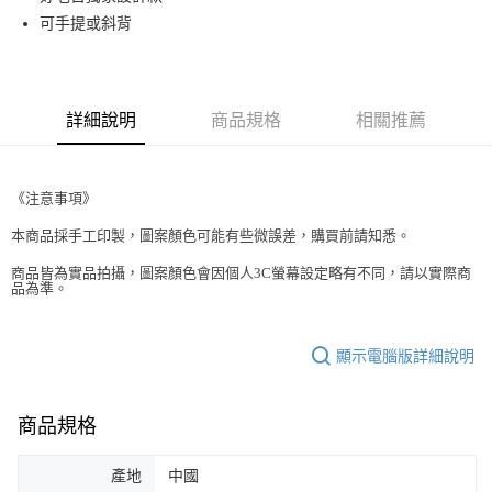
可手提或斜背
街口支付
悠遊付
Google Pay
詳細說明
商品規格
相關推薦
AFTEE先享後付
相關說明
《注意事項》
【關於「AFTEE先享後付」】
ATM付款
AFTEE先享後付是「在收到商品之後才付款」的支付方式。 讓您購物簡單
本商品採手工印製，圖案顏色可能有些微誤差，購買前請知悉。
便利好安心！
１．簡單：不需註冊會員、不需綁卡、不需儲值。
商品皆為實品拍攝，圖案顏色會因個人3C螢幕設定略有不同，請以實際商
運送方式
２．便利：只要手機號碼，簡訊認證，即可結帳。
品為準。
３．安心：先確認商品／服務後，再付款。
全家取貨付款
每筆NT$70，滿NT$599(含以上)免運費
【「AFTEE先享後付」結帳流程】
顯示電腦版詳細說明
１．於結帳方式選擇「AFTEE先享後付」後，將跳轉至「AFTEE先享後付」
付款後全家取貨
結帳頁面，進行簡訊認證並確認金額後，即可完成結帳。
２．訂單成立數日內，您將收到繳費通知簡訊。
每筆NT$70，滿NT$599(含以上)免運費
３．收到繳費通知簡訊後14天內，點擊此簡訊中的連結，可透過四大超商／
商品規格
ATM／網路銀行／等多元方式進行付款，方視為交易完成。
萊爾富取貨付款
※ 請注意：結帳手續完成當下不需立刻繳費，但若您需要取消訂單，請聯絡
產地
中國
每筆NT$70，滿NT$599(含以上)免運費
購買商品的店家。未經商家同意取消之訂單仍視為有效，需透過AFTEE先享