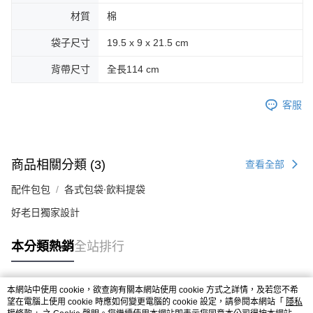
後付繳納相關費用。
材質
棉
付款後萊爾富取貨
※ 交易是否成功請以「AFTEE先享後付 」之結帳頁面顯示為準，若有關於
是否繳費成功／繳費後需取消欲退款等相關疑問，請聯繫「AFTEE先享後付
每筆NT$70，滿NT$599(含以上)免運費
袋子尺寸
19.5 x 9 x 21.5 cm
客戶支援中心」
https://netprotections.freshdesk.com/support/home
7-11取貨付款
【注意事項】
背帶尺寸
全長114 cm
１．透過由恩沛科技股份有限公司提供之「AFTEE先享後付」服務完成之交
每筆NT$70，滿NT$599(含以上)免運費
易，需依本服務之必要範圍內提供個人資料，並將交易相關給付款項請求債
客服
權轉讓予恩沛科技股份有限公司。
付款後7-11取貨
２．關於個人資料處理事宜，請瀏覽以下網址：
每筆NT$70，滿NT$599(含以上)免運費
https://aftee.tw/terms/#terms3
３．未成年的使用者請事先徵得法定代理人或監護人之同意方可使用
宅配-台灣本島
「AFTEE先享後付」，若未經同意申辦者引起之損失，本公司不負相關責
商品相關分類 (3)
查看全部
任。
每筆NT$100，滿NT$599(含以上)免運費
４．使用「AFTEE先享後付」時，將依據個別帳號之用戶狀況，依本公司即
配件包包
各式包袋∙飲料提袋
時審查核予不同之上限額度；若仍有額度不足之情形，本公司將視審查結果
宅配-離島
請求用戶進行身份認證。
好老日獨家設計
每筆NT$200
５．嚴禁一人註冊多個帳號或使用他人資訊註冊。若發現惡意使用之情形，
恩沛科技股份有限公司將有權停止該用戶之使用額度並採取法律行動。
本分類熱銷
全站排行
本網站中使用 cookie，欲查詢有關本網站使用 cookie 方式之詳情，及若您不希
熱門標籤
望在電腦上使用 cookie 時應如何變更電腦的 cookie 設定，請參閱本網站「
隱私