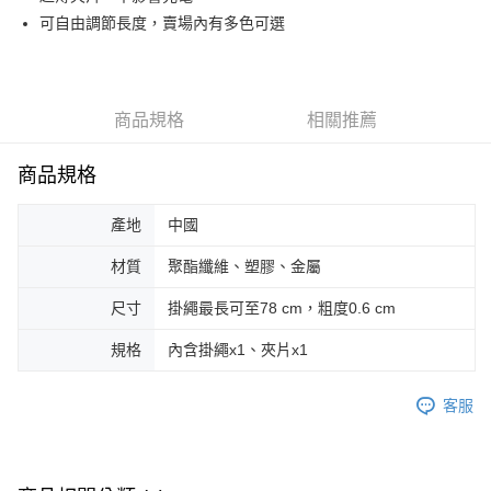
可自由調節長度，賣場內有多色可選
街口支付
悠遊付
Google Pay
商品規格
相關推薦
AFTEE先享後付
商品規格
相關說明
【關於「AFTEE先享後付」】
ATM付款
AFTEE先享後付是「在收到商品之後才付款」的支付方式。 讓您購物簡單
產地
中國
便利好安心！
１．簡單：不需註冊會員、不需綁卡、不需儲值。
材質
聚酯纖維、塑膠、金屬
運送方式
２．便利：只要手機號碼，簡訊認證，即可結帳。
３．安心：先確認商品／服務後，再付款。
尺寸
掛繩最長可至78 cm，粗度0.6 cm
全家取貨付款
每筆NT$70，滿NT$599(含以上)免運費
【「AFTEE先享後付」結帳流程】
規格
內含掛繩x1、夾片x1
１．於結帳方式選擇「AFTEE先享後付」後，將跳轉至「AFTEE先享後付」
付款後全家取貨
結帳頁面，進行簡訊認證並確認金額後，即可完成結帳。
２．訂單成立數日內，您將收到繳費通知簡訊。
客服
每筆NT$70，滿NT$599(含以上)免運費
３．收到繳費通知簡訊後14天內，點擊此簡訊中的連結，可透過四大超商／
ATM／網路銀行／等多元方式進行付款，方視為交易完成。
萊爾富取貨付款
※ 請注意：結帳手續完成當下不需立刻繳費，但若您需要取消訂單，請聯絡
每筆NT$70，滿NT$599(含以上)免運費
購買商品的店家。未經商家同意取消之訂單仍視為有效，需透過AFTEE先享