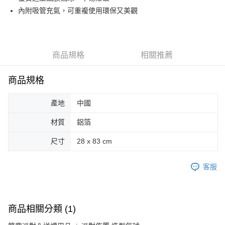
內附吸管充氣，可重複使用環保又美觀
街口支付
悠遊付
Google Pay
商品規格
相關推薦
AFTEE先享後付
商品規格
相關說明
【關於「AFTEE先享後付」】
ATM付款
AFTEE先享後付是「在收到商品之後才付款」的支付方式。 讓您購物簡單
產地
中國
便利好安心！
１．簡單：不需註冊會員、不需綁卡、不需儲值。
材質
鋁箔
運送方式
２．便利：只要手機號碼，簡訊認證，即可結帳。
３．安心：先確認商品／服務後，再付款。
尺寸
28 x 83 cm
全家取貨付款
每筆NT$70，滿NT$599(含以上)免運費
【「AFTEE先享後付」結帳流程】
１．於結帳方式選擇「AFTEE先享後付」後，將跳轉至「AFTEE先享後付」
客服
付款後全家取貨
結帳頁面，進行簡訊認證並確認金額後，即可完成結帳。
２．訂單成立數日內，您將收到繳費通知簡訊。
每筆NT$70，滿NT$599(含以上)免運費
３．收到繳費通知簡訊後14天內，點擊此簡訊中的連結，可透過四大超商／
ATM／網路銀行／等多元方式進行付款，方視為交易完成。
萊爾富取貨付款
商品相關分類 (1)
※ 請注意：結帳手續完成當下不需立刻繳費，但若您需要取消訂單，請聯絡
每筆NT$70，滿NT$599(含以上)免運費
購買商品的店家。未經商家同意取消之訂單仍視為有效，需透過AFTEE先享