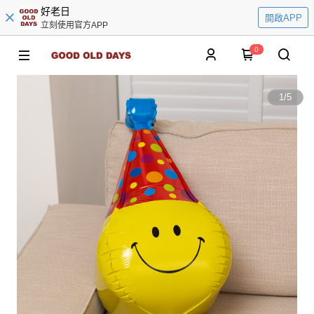
好老日
開啟APP
立刻使用官方APP
0
1
/
5