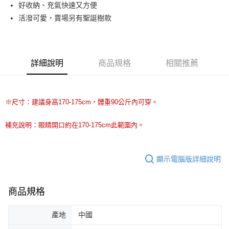
Apple Pay
好收納、充氣快速又方便
活潑可愛，賣場另有聖誕樹款
街口支付
悠遊付
Google Pay
詳細說明
商品規格
相關推薦
AFTEE先享後付
相關說明
※尺寸：建議身高170-175cm，體重90公斤內可穿。
【關於「AFTEE先享後付」】
ATM付款
AFTEE先享後付是「在收到商品之後才付款」的支付方式。 讓您購物簡單
便利好安心！
補充說明：眼睛開口約在170-175cm此範圍內。
１．簡單：不需註冊會員、不需綁卡、不需儲值。
運送方式
２．便利：只要手機號碼，簡訊認證，即可結帳。
３．安心：先確認商品／服務後，再付款。
全家取貨付款
顯示電腦版詳細說明
每筆NT$70，滿NT$599(含以上)免運費
【「AFTEE先享後付」結帳流程】
１．於結帳方式選擇「AFTEE先享後付」後，將跳轉至「AFTEE先享後付」
付款後全家取貨
結帳頁面，進行簡訊認證並確認金額後，即可完成結帳。
商品規格
２．訂單成立數日內，您將收到繳費通知簡訊。
每筆NT$70，滿NT$599(含以上)免運費
３．收到繳費通知簡訊後14天內，點擊此簡訊中的連結，可透過四大超商／
ATM／網路銀行／等多元方式進行付款，方視為交易完成。
產地
中國
萊爾富取貨付款
※ 請注意：結帳手續完成當下不需立刻繳費，但若您需要取消訂單，請聯絡