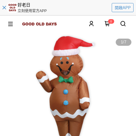
好老日
開啟APP
立刻使用官方APP
0
1
/
7