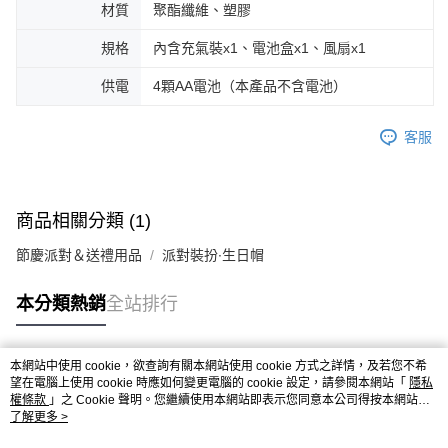
每筆NT$70，滿NT$599(含以上)免運費
購買商品的店家。未經商家同意取消之訂單仍視為有效，需透過AFTEE先享
材質
聚酯纖維、塑膠
後付繳納相關費用。
付款後萊爾富取貨
※ 交易是否成功請以「AFTEE先享後付 」之結帳頁面顯示為準，若有關於
規格
內含充氣裝x1、電池盒x1、風扇x1
是否繳費成功／繳費後需取消欲退款等相關疑問，請聯繫「AFTEE先享後付
每筆NT$70，滿NT$599(含以上)免運費
客戶支援中心」
https://netprotections.freshdesk.com/support/home
供電
4顆AA電池（本產品不含電池）
7-11取貨付款
【注意事項】
１．透過由恩沛科技股份有限公司提供之「AFTEE先享後付」服務完成之交
每筆NT$70，滿NT$599(含以上)免運費
客服
易，需依本服務之必要範圍內提供個人資料，並將交易相關給付款項請求債
權轉讓予恩沛科技股份有限公司。
付款後7-11取貨
２．關於個人資料處理事宜，請瀏覽以下網址：
每筆NT$70，滿NT$599(含以上)免運費
https://aftee.tw/terms/#terms3
商品相關分類 (1)
３．未成年的使用者請事先徵得法定代理人或監護人之同意方可使用
宅配-台灣本島
「AFTEE先享後付」，若未經同意申辦者引起之損失，本公司不負相關責
節慶派對＆送禮用品
派對裝扮∙生日帽
任。
每筆NT$100，滿NT$599(含以上)免運費
４．使用「AFTEE先享後付」時，將依據個別帳號之用戶狀況，依本公司即
時審查核予不同之上限額度；若仍有額度不足之情形，本公司將視審查結果
宅配-離島
本分類熱銷
全站排行
請求用戶進行身份認證。
每筆NT$200
５．嚴禁一人註冊多個帳號或使用他人資訊註冊。若發現惡意使用之情形，
恩沛科技股份有限公司將有權停止該用戶之使用額度並採取法律行動。
本網站中使用 cookie，欲查詢有關本網站使用 cookie 方式之詳情，及若您不希
熱門標籤
望在電腦上使用 cookie 時應如何變更電腦的 cookie 設定，請參閱本網站「
隱私
權條款
」之 Cookie 聲明。您繼續使用本網站即表示您同意本公司得按本網站使
用條款之 Cookie 聲明使用 cookie。
了解更多 >