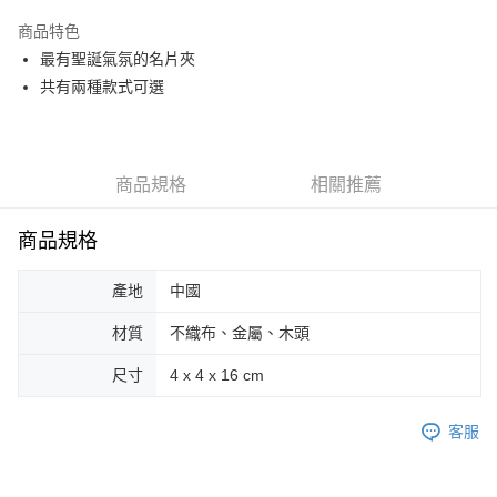
LINE Pay
商品特色
Apple Pay
最有聖誕氣氛的名片夾
共有兩種款式可選
街口支付
悠遊付
Google Pay
商品規格
相關推薦
AFTEE先享後付
商品規格
相關說明
【關於「AFTEE先享後付」】
ATM付款
AFTEE先享後付是「在收到商品之後才付款」的支付方式。 讓您購物簡單
產地
中國
便利好安心！
１．簡單：不需註冊會員、不需綁卡、不需儲值。
材質
不織布、金屬、木頭
運送方式
２．便利：只要手機號碼，簡訊認證，即可結帳。
３．安心：先確認商品／服務後，再付款。
尺寸
4 x 4 x 16 cm
全家取貨付款
每筆NT$70，滿NT$599(含以上)免運費
【「AFTEE先享後付」結帳流程】
１．於結帳方式選擇「AFTEE先享後付」後，將跳轉至「AFTEE先享後付」
客服
付款後全家取貨
結帳頁面，進行簡訊認證並確認金額後，即可完成結帳。
２．訂單成立數日內，您將收到繳費通知簡訊。
每筆NT$70，滿NT$599(含以上)免運費
３．收到繳費通知簡訊後14天內，點擊此簡訊中的連結，可透過四大超商／