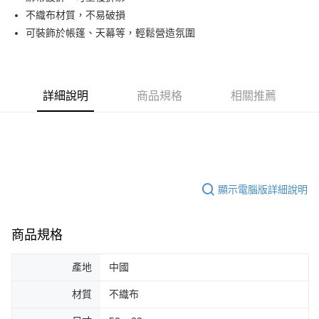
不織布材質，不易破損
街口支付
可裝飾於帳篷、天幕等，輕鬆營造氛圍
悠遊付
Google Pay
詳細說明
商品規格
相關推薦
AFTEE先享後付
相關說明
【關於「AFTEE先享後付」】
ATM付款
AFTEE先享後付是「在收到商品之後才付款」的支付方式。 讓您購物簡單
便利好安心！
１．簡單：不需註冊會員、不需綁卡、不需儲值。
運送方式
２．便利：只要手機號碼，簡訊認證，即可結帳。
顯示電腦版詳細說明
３．安心：先確認商品／服務後，再付款。
全家取貨付款
每筆NT$70，滿NT$599(含以上)免運費
【「AFTEE先享後付」結帳流程】
商品規格
１．於結帳方式選擇「AFTEE先享後付」後，將跳轉至「AFTEE先享後付」
付款後全家取貨
結帳頁面，進行簡訊認證並確認金額後，即可完成結帳。
２．訂單成立數日內，您將收到繳費通知簡訊。
每筆NT$70，滿NT$599(含以上)免運費
產地
中國
３．收到繳費通知簡訊後14天內，點擊此簡訊中的連結，可透過四大超商／
ATM／網路銀行／等多元方式進行付款，方視為交易完成。
萊爾富取貨付款
材質
不織布
※ 請注意：結帳手續完成當下不需立刻繳費，但若您需要取消訂單，請聯絡
每筆NT$70，滿NT$599(含以上)免運費
購買商品的店家。未經商家同意取消之訂單仍視為有效，需透過AFTEE先享