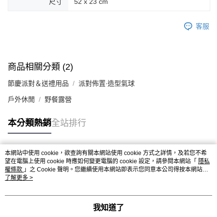
尺寸
52 x 23 cm
後付繳納相關費用。
付款後萊爾富取貨
※ 交易是否成功請以「AFTEE先享後付 」之結帳頁面顯示為準，若有關於
是否繳費成功／繳費後需取消欲退款等相關疑問，請聯繫「AFTEE先享後付
客服
每筆NT$70，滿NT$599(含以上)免運費
客戶支援中心」
https://netprotections.freshdesk.com/support/home
7-11取貨付款
【注意事項】
１．透過由恩沛科技股份有限公司提供之「AFTEE先享後付」服務完成之交
每筆NT$70，滿NT$599(含以上)免運費
易，需依本服務之必要範圍內提供個人資料，並將交易相關給付款項請求債
商品相關分類 (2)
權轉讓予恩沛科技股份有限公司。
付款後7-11取貨
２．關於個人資料處理事宜，請瀏覽以下網址：
節慶派對＆送禮用品
派對佈置∙造型氣球
每筆NT$70，滿NT$599(含以上)免運費
https://aftee.tw/terms/#terms3
戶外休閒
野餐露營
３．未成年的使用者請事先徵得法定代理人或監護人之同意方可使用
宅配-台灣本島
「AFTEE先享後付」，若未經同意申辦者引起之損失，本公司不負相關責
任。
每筆NT$100，滿NT$599(含以上)免運費
本分類熱銷
全站排行
４．使用「AFTEE先享後付」時，將依據個別帳號之用戶狀況，依本公司即
時審查核予不同之上限額度；若仍有額度不足之情形，本公司將視審查結果
宅配-離島
請求用戶進行身份認證。
每筆NT$200
５．嚴禁一人註冊多個帳號或使用他人資訊註冊。若發現惡意使用之情形，
本網站中使用 cookie，欲查詢有關本網站使用 cookie 方式之詳情，及若您不希
熱門標籤
恩沛科技股份有限公司將有權停止該用戶之使用額度並採取法律行動。
望在電腦上使用 cookie 時應如何變更電腦的 cookie 設定，請參閱本網站「
隱私
權條款
」之 Cookie 聲明。您繼續使用本網站即表示您同意本公司得按本網站使
用條款之 Cookie 聲明使用 cookie。
了解更多 >
我知道了