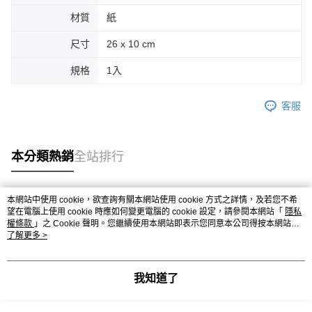
後付繳納相關費用。
材質
紙
付款後萊爾富取貨
※ 交易是否成功請以「AFTEE先享後付 」之結帳頁面顯示為準，若有關於
是否繳費成功／繳費後需取消欲退款等相關疑問，請聯繫「AFTEE先享後付
每筆NT$70，滿NT$599(含以上)免運費
客戶支援中心」
https://netprotections.freshdesk.com/support/home
尺寸
26 x 10 cm
7-11取貨付款
【注意事項】
規格
1入
１．透過由恩沛科技股份有限公司提供之「AFTEE先享後付」服務完成之交
每筆NT$70，滿NT$599(含以上)免運費
易，需依本服務之必要範圍內提供個人資料，並將交易相關給付款項請求債
客服
權轉讓予恩沛科技股份有限公司。
付款後7-11取貨
２．關於個人資料處理事宜，請瀏覽以下網址：
每筆NT$70，滿NT$599(含以上)免運費
https://aftee.tw/terms/#terms3
３．未成年的使用者請事先徵得法定代理人或監護人之同意方可使用
宅配-台灣本島
本分類熱銷
全站排行
「AFTEE先享後付」，若未經同意申辦者引起之損失，本公司不負相關責
任。
每筆NT$100，滿NT$599(含以上)免運費
４．使用「AFTEE先享後付」時，將依據個別帳號之用戶狀況，依本公司即
時審查核予不同之上限額度；若仍有額度不足之情形，本公司將視審查結果
宅配-離島
本網站中使用 cookie，欲查詢有關本網站使用 cookie 方式之詳情，及若您不希
請求用戶進行身份認證。
熱門標籤
望在電腦上使用 cookie 時應如何變更電腦的 cookie 設定，請參閱本網站「
隱私
每筆NT$200
５．嚴禁一人註冊多個帳號或使用他人資訊註冊。若發現惡意使用之情形，
權條款
」之 Cookie 聲明。您繼續使用本網站即表示您同意本公司得按本網站使
恩沛科技股份有限公司將有權停止該用戶之使用額度並採取法律行動。
用條款之 Cookie 聲明使用 cookie。
了解更多 >
我知道了