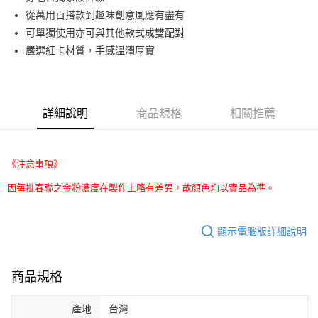
從萬用百搭款到趣味創意風應有盡有
街口支付
可單獨使用亦可與其他款式成雙配對
悠遊付
嚴選紅卡材質，手感溫潤厚實
Google Pay
AFTEE先享後付
詳細說明
商品規格
相關推薦
相關說明
【關於「AFTEE先享後付」】
ATM付款
AFTEE先享後付是「在收到商品之後才付款」的支付方式。 讓您購物簡單
便利好安心！
《注意事項》
１．簡單：不需註冊會員、不需綁卡、不需儲值。
運送方式
２．便利：只要手機號碼，簡訊認證，即可結帳。
因每批春聯之金粉濃度在製作上略有差異，故顏色均以實品為準。
３．安心：先確認商品／服務後，再付款。
全家取貨付款
每筆NT$70，滿NT$599(含以上)免運費
【「AFTEE先享後付」結帳流程】
顯示電腦版詳細說明
１．於結帳方式選擇「AFTEE先享後付」後，將跳轉至「AFTEE先享後付」
付款後全家取貨
結帳頁面，進行簡訊認證並確認金額後，即可完成結帳。
２．訂單成立數日內，您將收到繳費通知簡訊。
每筆NT$70，滿NT$599(含以上)免運費
３．收到繳費通知簡訊後14天內，點擊此簡訊中的連結，可透過四大超商／
商品規格
ATM／網路銀行／等多元方式進行付款，方視為交易完成。
萊爾富取貨付款
※ 請注意：結帳手續完成當下不需立刻繳費，但若您需要取消訂單，請聯絡
產地
台灣
每筆NT$70，滿NT$599(含以上)免運費
購買商品的店家。未經商家同意取消之訂單仍視為有效，需透過AFTEE先享