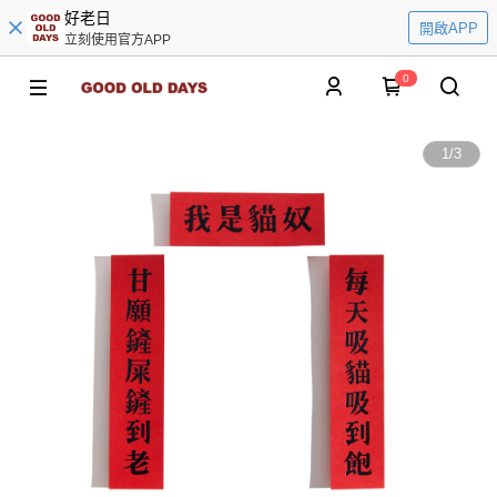
好老日
開啟APP
立刻使用官方APP
0
1
/
3