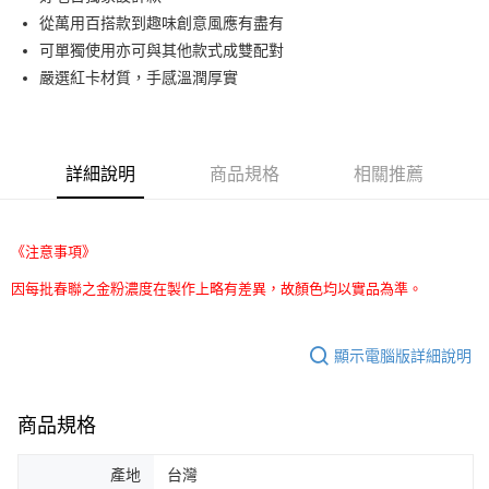
從萬用百搭款到趣味創意風應有盡有
街口支付
可單獨使用亦可與其他款式成雙配對
悠遊付
嚴選紅卡材質，手感溫潤厚實
Google Pay
AFTEE先享後付
詳細說明
商品規格
相關推薦
相關說明
【關於「AFTEE先享後付」】
ATM付款
AFTEE先享後付是「在收到商品之後才付款」的支付方式。 讓您購物簡單
便利好安心！
《注意事項》
１．簡單：不需註冊會員、不需綁卡、不需儲值。
運送方式
２．便利：只要手機號碼，簡訊認證，即可結帳。
因每批春聯之金粉濃度在製作上略有差異，故顏色均以實品為準。
３．安心：先確認商品／服務後，再付款。
全家取貨付款
每筆NT$70，滿NT$599(含以上)免運費
【「AFTEE先享後付」結帳流程】
顯示電腦版詳細說明
１．於結帳方式選擇「AFTEE先享後付」後，將跳轉至「AFTEE先享後付」
付款後全家取貨
結帳頁面，進行簡訊認證並確認金額後，即可完成結帳。
２．訂單成立數日內，您將收到繳費通知簡訊。
每筆NT$70，滿NT$599(含以上)免運費
３．收到繳費通知簡訊後14天內，點擊此簡訊中的連結，可透過四大超商／
商品規格
ATM／網路銀行／等多元方式進行付款，方視為交易完成。
萊爾富取貨付款
※ 請注意：結帳手續完成當下不需立刻繳費，但若您需要取消訂單，請聯絡
產地
台灣
每筆NT$70，滿NT$599(含以上)免運費
購買商品的店家。未經商家同意取消之訂單仍視為有效，需透過AFTEE先享