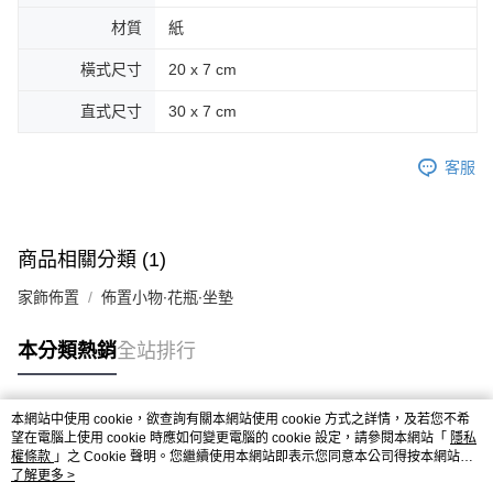
後付繳納相關費用。
材質
紙
付款後萊爾富取貨
※ 交易是否成功請以「AFTEE先享後付 」之結帳頁面顯示為準，若有關於
是否繳費成功／繳費後需取消欲退款等相關疑問，請聯繫「AFTEE先享後付
每筆NT$70，滿NT$599(含以上)免運費
客戶支援中心」
https://netprotections.freshdesk.com/support/home
橫式尺寸
20 x 7 cm
7-11取貨付款
【注意事項】
直式尺寸
30 x 7 cm
１．透過由恩沛科技股份有限公司提供之「AFTEE先享後付」服務完成之交
每筆NT$70，滿NT$599(含以上)免運費
易，需依本服務之必要範圍內提供個人資料，並將交易相關給付款項請求債
客服
權轉讓予恩沛科技股份有限公司。
付款後7-11取貨
２．關於個人資料處理事宜，請瀏覽以下網址：
每筆NT$70，滿NT$599(含以上)免運費
https://aftee.tw/terms/#terms3
３．未成年的使用者請事先徵得法定代理人或監護人之同意方可使用
宅配-台灣本島
「AFTEE先享後付」，若未經同意申辦者引起之損失，本公司不負相關責
商品相關分類 (1)
任。
每筆NT$100，滿NT$599(含以上)免運費
４．使用「AFTEE先享後付」時，將依據個別帳號之用戶狀況，依本公司即
家飾佈置
佈置小物∙花瓶∙坐墊
時審查核予不同之上限額度；若仍有額度不足之情形，本公司將視審查結果
宅配-離島
請求用戶進行身份認證。
每筆NT$200
５．嚴禁一人註冊多個帳號或使用他人資訊註冊。若發現惡意使用之情形，
本分類熱銷
全站排行
恩沛科技股份有限公司將有權停止該用戶之使用額度並採取法律行動。
本網站中使用 cookie，欲查詢有關本網站使用 cookie 方式之詳情，及若您不希
熱門標籤
望在電腦上使用 cookie 時應如何變更電腦的 cookie 設定，請參閱本網站「
隱私
權條款
」之 Cookie 聲明。您繼續使用本網站即表示您同意本公司得按本網站使
用條款之 Cookie 聲明使用 cookie。
了解更多 >