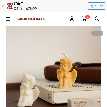
好老日
開啟APP
立刻使用官方APP
0
1
/
9