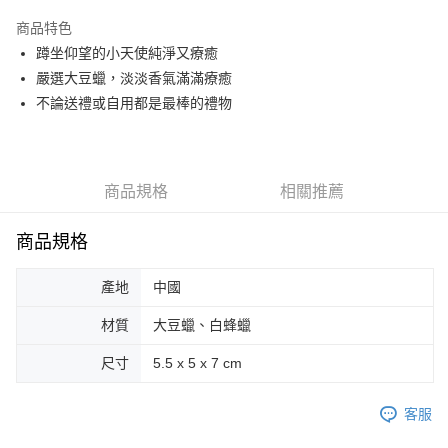
LINE Pay
商品特色
Apple Pay
蹲坐仰望的小天使純淨又療癒
嚴選大豆蠟，淡淡香氣滿滿療癒
街口支付
不論送禮或自用都是最棒的禮物
悠遊付
Google Pay
商品規格
相關推薦
AFTEE先享後付
相關說明
商品規格
【關於「AFTEE先享後付」】
ATM付款
AFTEE先享後付是「在收到商品之後才付款」的支付方式。 讓您購物簡單
便利好安心！
產地
中國
１．簡單：不需註冊會員、不需綁卡、不需儲值。
運送方式
２．便利：只要手機號碼，簡訊認證，即可結帳。
材質
大豆蠟、白蜂蠟
３．安心：先確認商品／服務後，再付款。
全家取貨付款
尺寸
5.5 x 5 x 7 cm
每筆NT$70，滿NT$599(含以上)免運費
【「AFTEE先享後付」結帳流程】
１．於結帳方式選擇「AFTEE先享後付」後，將跳轉至「AFTEE先享後付」
付款後全家取貨
結帳頁面，進行簡訊認證並確認金額後，即可完成結帳。
客服
２．訂單成立數日內，您將收到繳費通知簡訊。
每筆NT$70，滿NT$599(含以上)免運費
３．收到繳費通知簡訊後14天內，點擊此簡訊中的連結，可透過四大超商／