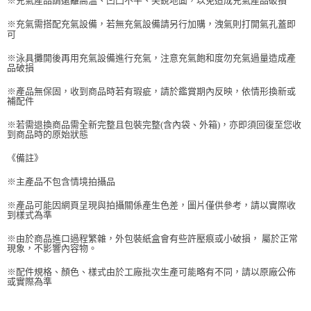
※充氣產品請遠離高溫、凹凸不平、尖銳地面，以免造成充氣產品破損
每筆NT$70，滿NT$599(含以上)免運費
購買商品的店家。未經商家同意取消之訂單仍視為有效，需透過AFTEE先享
後付繳納相關費用。
※充氣需搭配充氣設備，若無充氣設備請另行加購，洩氣則打開氣孔蓋即
付款後萊爾富取貨
※ 交易是否成功請以「AFTEE先享後付 」之結帳頁面顯示為準，若有關於
可
是否繳費成功／繳費後需取消欲退款等相關疑問，請聯繫「AFTEE先享後付
每筆NT$70，滿NT$599(含以上)免運費
客戶支援中心」
https://netprotections.freshdesk.com/support/home
※泳具攤開後再用充氣設備進行充氣，注意充氣飽和度勿充氣過量造成產
品破損
7-11取貨付款
【注意事項】
１．透過由恩沛科技股份有限公司提供之「AFTEE先享後付」服務完成之交
※產品無保固，收到商品時若有瑕疵，請於鑑賞期內反映，依情形換新或
每筆NT$70，滿NT$599(含以上)免運費
補配件
易，需依本服務之必要範圍內提供個人資料，並將交易相關給付款項請求債
權轉讓予恩沛科技股份有限公司。
付款後7-11取貨
※若需退換商品需全新完整且包裝完整(含內袋、外箱)，亦即須回復至您收
２．關於個人資料處理事宜，請瀏覽以下網址：
到商品時的原始狀態
每筆NT$70，滿NT$599(含以上)免運費
https://aftee.tw/terms/#terms3
３．未成年的使用者請事先徵得法定代理人或監護人之同意方可使用
《備註》
宅配-台灣本島
「AFTEE先享後付」，若未經同意申辦者引起之損失，本公司不負相關責
任。
每筆NT$100，滿NT$599(含以上)免運費
※主產品不包含情境拍攝品
４．使用「AFTEE先享後付」時，將依據個別帳號之用戶狀況，依本公司即
時審查核予不同之上限額度；若仍有額度不足之情形，本公司將視審查結果
※產品可能因網頁呈現與拍攝關係產生色差，圖片僅供參考，請以實際收
宅配-離島
到樣式為準
請求用戶進行身份認證。
每筆NT$200
５．嚴禁一人註冊多個帳號或使用他人資訊註冊。若發現惡意使用之情形，
※由於商品進口過程繁雜，外包裝紙盒會有些許壓痕或小破損， 屬於正常
恩沛科技股份有限公司將有權停止該用戶之使用額度並採取法律行動。
現象，不影響內容物。
※配件規格、顏色、樣式由於工廠批次生產可能略有不同，請以原廠公佈
或實際為準