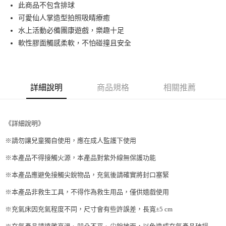
Apple Pay
此商品不包含排球
可愛仙人掌造型拍照吸睛療癒
街口支付
水上活動必備團康遊戲，樂趣十足
悠遊付
軟性膠面觸感柔軟，不怕碰撞且安全
Google Pay
AFTEE先享後付
詳細說明
商品規格
相關推薦
相關說明
【關於「AFTEE先享後付」】
ATM付款
AFTEE先享後付是「在收到商品之後才付款」的支付方式。 讓您購物簡單
便利好安心！
《詳細說明》
１．簡單：不需註冊會員、不需綁卡、不需儲值。
運送方式
２．便利：只要手機號碼，簡訊認證，即可結帳。
※請勿讓兒童獨自使用，應在成人監護下使用
３．安心：先確認商品／服務後，再付款。
全家取貨付款
※本產品不得接觸火源，本產品對紫外線無保護功能
每筆NT$70，滿NT$599(含以上)免運費
【「AFTEE先享後付」結帳流程】
１．於結帳方式選擇「AFTEE先享後付」後，將跳轉至「AFTEE先享後付」
※本產品應避免接觸尖銳物品，充氣後請確實將封口塞緊
付款後全家取貨
結帳頁面，進行簡訊認證並確認金額後，即可完成結帳。
２．訂單成立數日內，您將收到繳費通知簡訊。
※本產品非救生工具，不得作為救生用品，僅供嬉戲使用
每筆NT$70，滿NT$599(含以上)免運費
３．收到繳費通知簡訊後14天內，點擊此簡訊中的連結，可透過四大超商／
※充氣床因充氣程度不同，尺寸會有些許誤差，長寬±5 cm
ATM／網路銀行／等多元方式進行付款，方視為交易完成。
萊爾富取貨付款
※ 請注意：結帳手續完成當下不需立刻繳費，但若您需要取消訂單，請聯絡