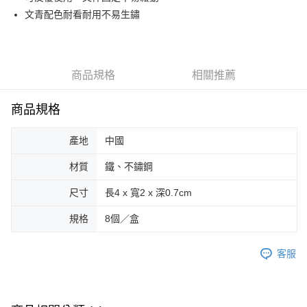
文青配色耐看耐用不易生鏽
街口支付
悠遊付
Google Pay
商品規格
相關推薦
AFTEE先享後付
商品規格
相關說明
【關於「AFTEE先享後付」】
ATM付款
AFTEE先享後付是「在收到商品之後才付款」的支付方式。 讓您購物簡單
產地
中國
便利好安心！
１．簡單：不需註冊會員、不需綁卡、不需儲值。
材質
鐵、不鏽鋼
運送方式
２．便利：只要手機號碼，簡訊認證，即可結帳。
３．安心：先確認商品／服務後，再付款。
尺寸
長4 x 寬2 x 深0.7cm
全家取貨付款
每筆NT$70，滿NT$599(含以上)免運費
【「AFTEE先享後付」結帳流程】
規格
8個／盒
１．於結帳方式選擇「AFTEE先享後付」後，將跳轉至「AFTEE先享後付」
付款後全家取貨
結帳頁面，進行簡訊認證並確認金額後，即可完成結帳。
２．訂單成立數日內，您將收到繳費通知簡訊。
客服
每筆NT$70，滿NT$599(含以上)免運費
３．收到繳費通知簡訊後14天內，點擊此簡訊中的連結，可透過四大超商／
ATM／網路銀行／等多元方式進行付款，方視為交易完成。
萊爾富取貨付款
※ 請注意：結帳手續完成當下不需立刻繳費，但若您需要取消訂單，請聯絡
每筆NT$70，滿NT$599(含以上)免運費
購買商品的店家。未經商家同意取消之訂單仍視為有效，需透過AFTEE先享