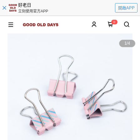
好老日
開啟APP
立刻使用官方APP
0
1
/
4