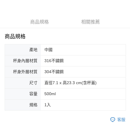
LINE Pay
Apple Pay
商品規格
相關推薦
街口支付
悠遊付
商品規格
Google Pay
產地
中國
AFTEE先享後付
杯身內層材質
316不鏽鋼
相關說明
【關於「AFTEE先享後付」】
杯身外層材質
304不鏽鋼
ATM付款
AFTEE先享後付是「在收到商品之後才付款」的支付方式。 讓您購物簡單
便利好安心！
尺寸
直徑7.1 x 高23.3 cm(含杯蓋)
１．簡單：不需註冊會員、不需綁卡、不需儲值。
運送方式
２．便利：只要手機號碼，簡訊認證，即可結帳。
容量
500ml
３．安心：先確認商品／服務後，再付款。
全家取貨付款
規格
1入
每筆NT$70，滿NT$599(含以上)免運費
【「AFTEE先享後付」結帳流程】
１．於結帳方式選擇「AFTEE先享後付」後，將跳轉至「AFTEE先享後付」
付款後全家取貨
結帳頁面，進行簡訊認證並確認金額後，即可完成結帳。
客服
２．訂單成立數日內，您將收到繳費通知簡訊。
每筆NT$70，滿NT$599(含以上)免運費
３．收到繳費通知簡訊後14天內，點擊此簡訊中的連結，可透過四大超商／