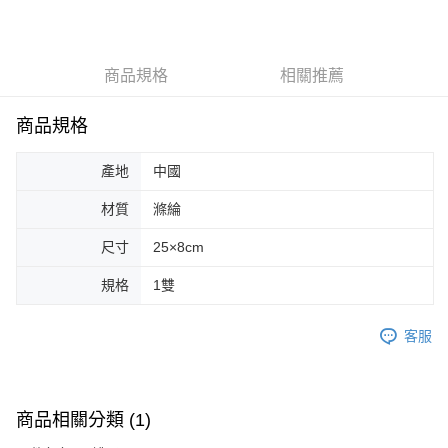
LINE Pay
Apple Pay
商品規格
相關推薦
街口支付
悠遊付
商品規格
Google Pay
產地
中國
AFTEE先享後付
材質
滌綸
相關說明
【關於「AFTEE先享後付」】
尺寸
25×8cm
ATM付款
AFTEE先享後付是「在收到商品之後才付款」的支付方式。 讓您購物簡單
便利好安心！
規格
1雙
１．簡單：不需註冊會員、不需綁卡、不需儲值。
運送方式
２．便利：只要手機號碼，簡訊認證，即可結帳。
３．安心：先確認商品／服務後，再付款。
客服
全家取貨付款
每筆NT$70，滿NT$599(含以上)免運費
【「AFTEE先享後付」結帳流程】
１．於結帳方式選擇「AFTEE先享後付」後，將跳轉至「AFTEE先享後付」
付款後全家取貨
結帳頁面，進行簡訊認證並確認金額後，即可完成結帳。
商品相關分類 (1)
２．訂單成立數日內，您將收到繳費通知簡訊。
每筆NT$70，滿NT$599(含以上)免運費
３．收到繳費通知簡訊後14天內，點擊此簡訊中的連結，可透過四大超商／