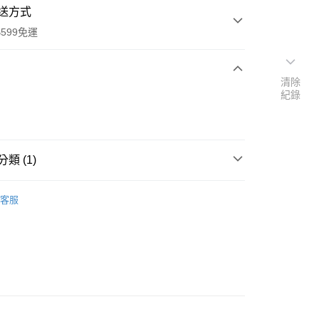
送方式
599免運
清除
次付款
紀錄
類 (1)
本島
00，滿NT$599(含以上)免運費
各式包袋∙飲料提袋
客服