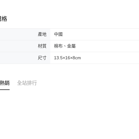
規格
產地
中國
材質
棉布、金屬
尺寸
13.5×16×8cm
熱銷
全站排行