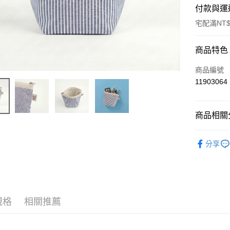
付款與運
宅配滿NT$
付款方式
商品特色
信用卡一
商品編號
11903064
運送方式
商品相關分
宅配-台灣
每筆NT$1
配件包包
分享
規格
相關推薦