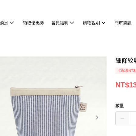
消息
領取優惠券
會員福利
購物說明
門市資訊
細條紋
宅配滿NT$
NT$1
數量