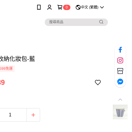
0
中文 (繁體)
收納化妝包-藍
599免運
39