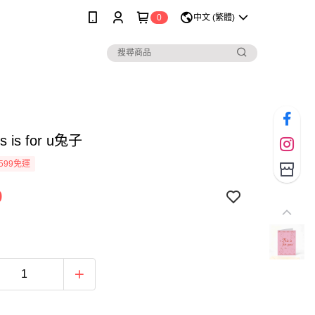
0
中文 (繁體)
s is for u兔子
599免運
9