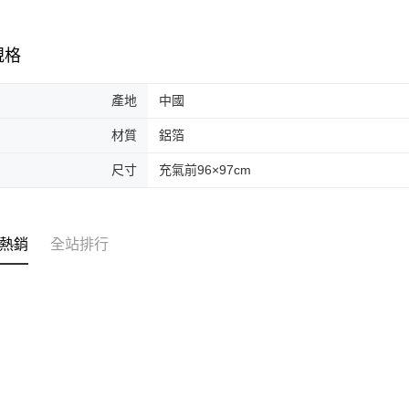
規格
產地
中國
材質
鋁箔
尺寸
充氣前96×97cm
熱銷
全站排行