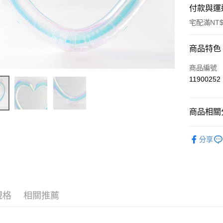
付款與運
宅配滿NT$
付款方式
商品特色
信用卡一
商品編號
11900252
運送方式
商品相關分
宅配-台灣
每筆NT$1
節慶派對
分享
規格
相關推薦