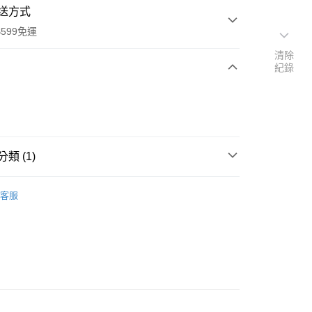
送方式
599免運
清除
紀錄
次付款
類 (1)
本島
00，滿NT$599(含以上)免運費
＆送禮用品
派對佈置∙造型氣球
客服