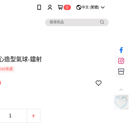
0
中文 (繁體)
愛心造型氣球-鐳射
599免運
9