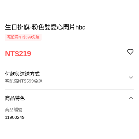
生日掛旗-粉色雙愛心閃片hbd
宅配滿NT$599免運
NT$219
付款與運送方式
宅配滿NT$599免運
付款方式
商品特色
信用卡一次付款
商品編號
運送方式
11900249
宅配-台灣本島
每筆NT$100，滿NT$599(含以上)免運費