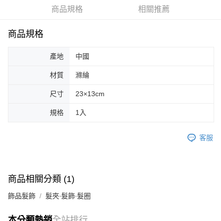
商品規格
相關推薦
商品規格
產地
中國
材質
滌綸
尺寸
23×13cm
規格
1入
客服
商品相關分類 (1)
飾品髮飾
髮夾∙髮飾∙髮圈
本分類熱銷
全站排行