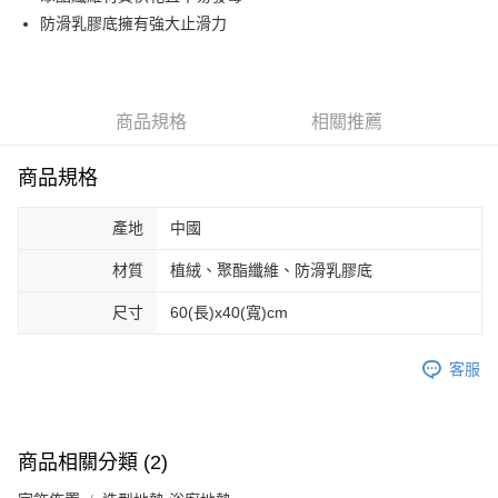
防滑乳膠底擁有強大止滑力
街口支付
悠遊付
Google Pay
商品規格
相關推薦
AFTEE先享後付
商品規格
相關說明
【關於「AFTEE先享後付」】
ATM付款
AFTEE先享後付是「在收到商品之後才付款」的支付方式。 讓您購物簡單
產地
中國
便利好安心！
１．簡單：不需註冊會員、不需綁卡、不需儲值。
材質
植絨、聚酯纖維、防滑乳膠底
運送方式
２．便利：只要手機號碼，簡訊認證，即可結帳。
３．安心：先確認商品／服務後，再付款。
尺寸
60(長)x40(寬)cm
全家取貨付款
每筆NT$70，滿NT$599(含以上)免運費
【「AFTEE先享後付」結帳流程】
１．於結帳方式選擇「AFTEE先享後付」後，將跳轉至「AFTEE先享後付」
客服
付款後全家取貨
結帳頁面，進行簡訊認證並確認金額後，即可完成結帳。
２．訂單成立數日內，您將收到繳費通知簡訊。
每筆NT$70，滿NT$599(含以上)免運費
３．收到繳費通知簡訊後14天內，點擊此簡訊中的連結，可透過四大超商／
ATM／網路銀行／等多元方式進行付款，方視為交易完成。
萊爾富取貨付款
商品相關分類 (2)
※ 請注意：結帳手續完成當下不需立刻繳費，但若您需要取消訂單，請聯絡
每筆NT$70，滿NT$599(含以上)免運費
購買商品的店家。未經商家同意取消之訂單仍視為有效，需透過AFTEE先享