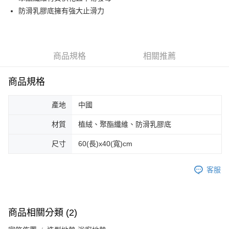
防滑乳膠底擁有強大止滑力
街口支付
悠遊付
Google Pay
商品規格
相關推薦
AFTEE先享後付
商品規格
相關說明
【關於「AFTEE先享後付」】
ATM付款
AFTEE先享後付是「在收到商品之後才付款」的支付方式。 讓您購物簡單
產地
中國
便利好安心！
１．簡單：不需註冊會員、不需綁卡、不需儲值。
材質
植絨、聚酯纖維、防滑乳膠底
運送方式
２．便利：只要手機號碼，簡訊認證，即可結帳。
３．安心：先確認商品／服務後，再付款。
尺寸
60(長)x40(寬)cm
全家取貨付款
每筆NT$70，滿NT$599(含以上)免運費
【「AFTEE先享後付」結帳流程】
１．於結帳方式選擇「AFTEE先享後付」後，將跳轉至「AFTEE先享後付」
客服
付款後全家取貨
結帳頁面，進行簡訊認證並確認金額後，即可完成結帳。
２．訂單成立數日內，您將收到繳費通知簡訊。
每筆NT$70，滿NT$599(含以上)免運費
３．收到繳費通知簡訊後14天內，點擊此簡訊中的連結，可透過四大超商／
ATM／網路銀行／等多元方式進行付款，方視為交易完成。
萊爾富取貨付款
商品相關分類 (2)
※ 請注意：結帳手續完成當下不需立刻繳費，但若您需要取消訂單，請聯絡
每筆NT$70，滿NT$599(含以上)免運費
購買商品的店家。未經商家同意取消之訂單仍視為有效，需透過AFTEE先享