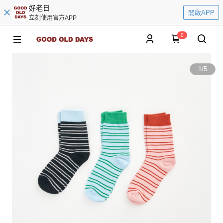
好老日
開啟APP
立刻使用官方APP
0
1
/
5