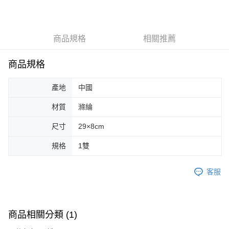
LINE Pay
Apple Pay
商品規格
相關推薦
街口支付
悠遊付
商品規格
Google Pay
產地
中國
AFTEE先享後付
材質
滌綸
相關說明
【關於「AFTEE先享後付」】
尺寸
29×8cm
ATM付款
AFTEE先享後付是「在收到商品之後才付款」的支付方式。 讓您購物簡單
便利好安心！
規格
1雙
１．簡單：不需註冊會員、不需綁卡、不需儲值。
運送方式
２．便利：只要手機號碼，簡訊認證，即可結帳。
３．安心：先確認商品／服務後，再付款。
客服
全家取貨付款
每筆NT$70，滿NT$599(含以上)免運費
【「AFTEE先享後付」結帳流程】
１．於結帳方式選擇「AFTEE先享後付」後，將跳轉至「AFTEE先享後付」
付款後全家取貨
結帳頁面，進行簡訊認證並確認金額後，即可完成結帳。
商品相關分類 (1)
２．訂單成立數日內，您將收到繳費通知簡訊。
每筆NT$70，滿NT$599(含以上)免運費
３．收到繳費通知簡訊後14天內，點擊此簡訊中的連結，可透過四大超商／