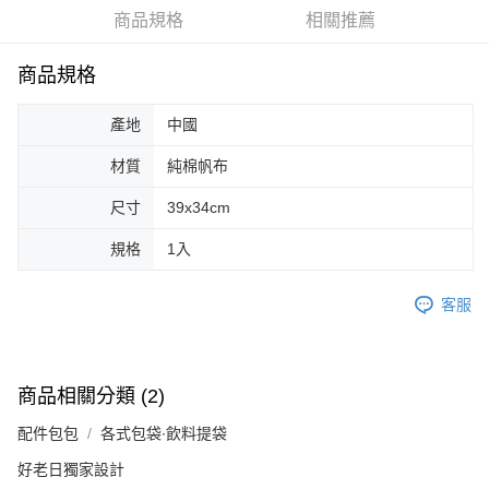
商品規格
相關推薦
街口支付
悠遊付
商品規格
Google Pay
產地
中國
AFTEE先享後付
材質
純棉帆布
相關說明
【關於「AFTEE先享後付」】
尺寸
39x34cm
ATM付款
AFTEE先享後付是「在收到商品之後才付款」的支付方式。 讓您購物簡單
便利好安心！
規格
1入
１．簡單：不需註冊會員、不需綁卡、不需儲值。
運送方式
２．便利：只要手機號碼，簡訊認證，即可結帳。
３．安心：先確認商品／服務後，再付款。
客服
全家取貨付款
每筆NT$70，滿NT$599(含以上)免運費
【「AFTEE先享後付」結帳流程】
１．於結帳方式選擇「AFTEE先享後付」後，將跳轉至「AFTEE先享後付」
付款後全家取貨
結帳頁面，進行簡訊認證並確認金額後，即可完成結帳。
商品相關分類 (2)
２．訂單成立數日內，您將收到繳費通知簡訊。
每筆NT$70，滿NT$599(含以上)免運費
３．收到繳費通知簡訊後14天內，點擊此簡訊中的連結，可透過四大超商／
配件包包
各式包袋∙飲料提袋
ATM／網路銀行／等多元方式進行付款，方視為交易完成。
萊爾富取貨付款
※ 請注意：結帳手續完成當下不需立刻繳費，但若您需要取消訂單，請聯絡
好老日獨家設計
每筆NT$70，滿NT$599(含以上)免運費
購買商品的店家。未經商家同意取消之訂單仍視為有效，需透過AFTEE先享