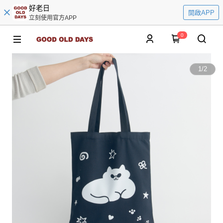
好老日
開啟APP
立刻使用官方APP
0
1
/
2