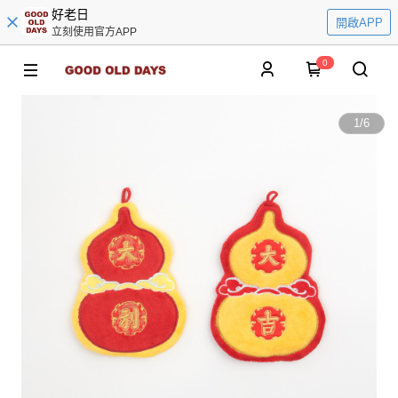
好老日
開啟APP
立刻使用官方APP
0
1
/
6