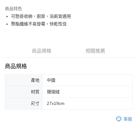
LINE Pay
商品特色
Apple Pay
可懸掛收納，廚房、浴廁皆適用
聚酯纖維不易發霉，快乾性佳
街口支付
悠遊付
Google Pay
商品規格
相關推薦
AFTEE先享後付
商品規格
相關說明
【關於「AFTEE先享後付」】
ATM付款
AFTEE先享後付是「在收到商品之後才付款」的支付方式。 讓您購物簡單
產地
中國
便利好安心！
１．簡單：不需註冊會員、不需綁卡、不需儲值。
材質
珊瑚絨
運送方式
２．便利：只要手機號碼，簡訊認證，即可結帳。
３．安心：先確認商品／服務後，再付款。
尺寸
27x19cm
全家取貨付款
每筆NT$70，滿NT$599(含以上)免運費
【「AFTEE先享後付」結帳流程】
１．於結帳方式選擇「AFTEE先享後付」後，將跳轉至「AFTEE先享後付」
客服
付款後全家取貨
結帳頁面，進行簡訊認證並確認金額後，即可完成結帳。
２．訂單成立數日內，您將收到繳費通知簡訊。
每筆NT$70，滿NT$599(含以上)免運費
３．收到繳費通知簡訊後14天內，點擊此簡訊中的連結，可透過四大超商／