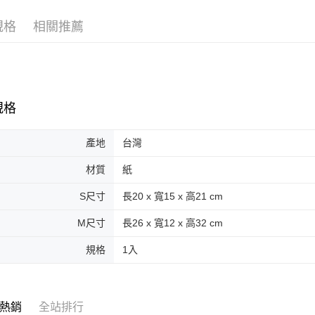
AFTEE先
規格
相關推薦
相關說明
【關於「A
ATM付款
AFTEE
便利好安
１．簡單
２．便利
運送方式
３．安心
規格
全家取貨
【「AFT
每筆NT$7
產地
台灣
１．於結帳
付」結帳
付款後全
２．訂單
材質
紙
３．收到繳
每筆NT$7
／ATM／
S尺寸
長20 x 寬15 x 高21 cm
※ 請注意
萊爾富取
絡購買商品
M尺寸
長26 x 寬12 x 高32 cm
先享後付
每筆NT$7
※ 交易是
規格
1入
是否繳費成
付款後萊
付客戶支
每筆NT$7
【注意事
7-11取貨
熱銷
全站排行
１．透過由