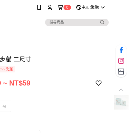
0
中文 (繁體)
散步貓 二尺寸
599免運
 ~ NT$59
M