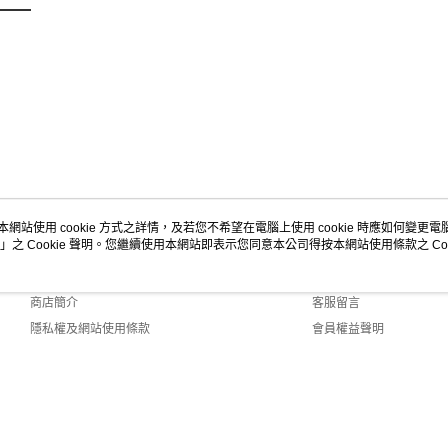
交易，需
每筆NT$7
求債權轉
２．關於
付款後7-1
https://aft
每筆NT$7
３．未成
「AFTE
宅配-台灣
任。
４．使用「
每筆NT$1
即時審查
結果請求
宅配-離島
５．嚴禁
每筆NT$2
形，恩沛
動。
本網站使用 cookie 方式之詳情，及若您不希望在電腦上使用 cookie 時應如何變更電腦的
」之 Cookie 聲明。您繼續使用本網站即表示您同意本公司得按本網站使用條款之 Coo
關於我們
客服資訊
品牌故事
購物說明
商店簡介
客服留言
隱私權及網站使用條款
會員權益聲明
聯絡我們
fault (TW)