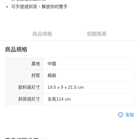
可手提或斜背，解放你的雙手
街口支付
悠遊付
Google Pay
商品規格
相關推薦
AFTEE先享後付
商品規格
相關說明
【關於「AFTEE先享後付」】
ATM付款
AFTEE先享後付是「在收到商品之後才付款」的支付方式。 讓您購物簡單
產地
中國
便利好安心！
１．簡單：不需註冊會員、不需綁卡、不需儲值。
材質
棉麻
運送方式
２．便利：只要手機號碼，簡訊認證，即可結帳。
３．安心：先確認商品／服務後，再付款。
飲料袋尺寸
19.5 x 9 x 21.5 cm
全家取貨付款
每筆NT$70，滿NT$599(含以上)免運費
【「AFTEE先享後付」結帳流程】
斜背袋尺寸
全長114 cm
１．於結帳方式選擇「AFTEE先享後付」後，將跳轉至「AFTEE先享後付」
付款後全家取貨
結帳頁面，進行簡訊認證並確認金額後，即可完成結帳。
２．訂單成立數日內，您將收到繳費通知簡訊。
客服
每筆NT$70，滿NT$599(含以上)免運費
３．收到繳費通知簡訊後14天內，點擊此簡訊中的連結，可透過四大超商／
ATM／網路銀行／等多元方式進行付款，方視為交易完成。
萊爾富取貨付款
※ 請注意：結帳手續完成當下不需立刻繳費，但若您需要取消訂單，請聯絡
每筆NT$70，滿NT$599(含以上)免運費
購買商品的店家。未經商家同意取消之訂單仍視為有效，需透過AFTEE先享