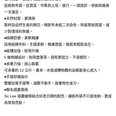
這款帆布袋，從買菜、市集到上班、旅行，一袋就好，收納與風格
街口支付
一次滿足。
悠遊付
●天然材質，更環保
取材自自然生長的棉花，棉胚布未經二次染色，保留原始質感，減
Google Pay
少對環境的負擔。
AFTEE先享後付
●純棉舒適，柔軟親膚
相關說明
採用純棉布料，手感柔軟、親膚透氣，揹起來輕鬆自在。
【關於「AFTEE先享後付」】
●結構加強，耐用升級
ATM付款
AFTEE先享後付是「在收到商品之後才付款」的支付方式。 讓您購物簡單
5 線側縫設計，耐用度更高，袋型更挺立、不易變形。
便利好安心！
１．簡單：不需註冊會員、不需綁卡、不需儲值。
●承重力強，放心裝載
運送方式
２．便利：只要手機號碼，簡訊認證，即可結帳。
可承重約 12 公斤，書本、水瓶或購物戰利品都能安心放入。
３．安心：先確認商品／服務後，再付款。
全家取貨付款
●手提舒適設計
每筆NT$70，滿NT$599(含以上)免運費
【「AFTEE先享後付」結帳流程】
雙層加寬手提帶，減壓不勒手，提重物也省力。
１．於結帳方式選擇「AFTEE先享後付」後，將跳轉至「AFTEE先享後付」
●聯名插畫風格
付款後全家取貨
結帳頁面，進行簡訊認證並確認金額後，即可完成結帳。
２．訂單成立數日內，您將收到繳費通知簡訊。
Sic Lee 插畫線條結合好老日簡約配色，讓帆布袋不只是收納，更成
每筆NT$70，滿NT$599(含以上)免運費
３．收到繳費通知簡訊後14天內，點擊此簡訊中的連結，可透過四大超商／
為穿搭亮點。
ATM／網路銀行／等多元方式進行付款，方視為交易完成。
萊爾富取貨付款
※ 請注意：結帳手續完成當下不需立刻繳費，但若您需要取消訂單，請聯絡
每筆NT$70，滿NT$599(含以上)免運費
購買商品的店家。未經商家同意取消之訂單仍視為有效，需透過AFTEE先享