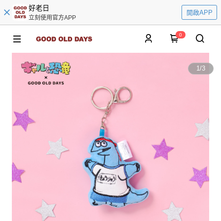
好老日
開啟APP
立刻使用官方APP
0
1
/
3