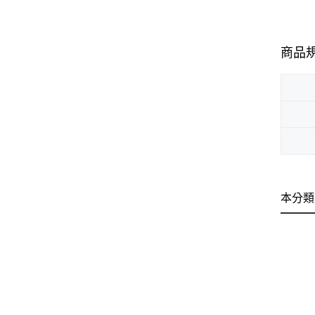
商品
本分類