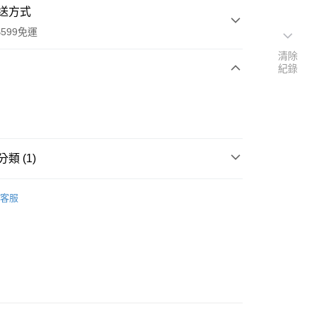
送方式
599免運
清除
紀錄
次付款
付款
類 (1)
筆電包∙平板包∙iPad殼
客服
y
享後付
FTEE先享後付」】