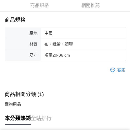
商品規格
相關推薦
街口支付
悠遊付
商品規格
Google Pay
產地
中國
AFTEE先享後付
材質
布、織帶、塑膠
相關說明
【關於「AFTEE先享後付」】
尺寸
項圍20-36 cm
ATM付款
AFTEE先享後付是「在收到商品之後才付款」的支付方式。 讓您購物簡單
便利好安心！
客服
１．簡單：不需註冊會員、不需綁卡、不需儲值。
運送方式
２．便利：只要手機號碼，簡訊認證，即可結帳。
３．安心：先確認商品／服務後，再付款。
全家取貨付款
每筆NT$70，滿NT$599(含以上)免運費
【「AFTEE先享後付」結帳流程】
商品相關分類 (1)
１．於結帳方式選擇「AFTEE先享後付」後，將跳轉至「AFTEE先享後付」
付款後全家取貨
結帳頁面，進行簡訊認證並確認金額後，即可完成結帳。
寵物用品
２．訂單成立數日內，您將收到繳費通知簡訊。
每筆NT$70，滿NT$599(含以上)免運費
３．收到繳費通知簡訊後14天內，點擊此簡訊中的連結，可透過四大超商／
ATM／網路銀行／等多元方式進行付款，方視為交易完成。
本分類熱銷
全站排行
萊爾富取貨付款
※ 請注意：結帳手續完成當下不需立刻繳費，但若您需要取消訂單，請聯絡
每筆NT$70，滿NT$599(含以上)免運費
購買商品的店家。未經商家同意取消之訂單仍視為有效，需透過AFTEE先享