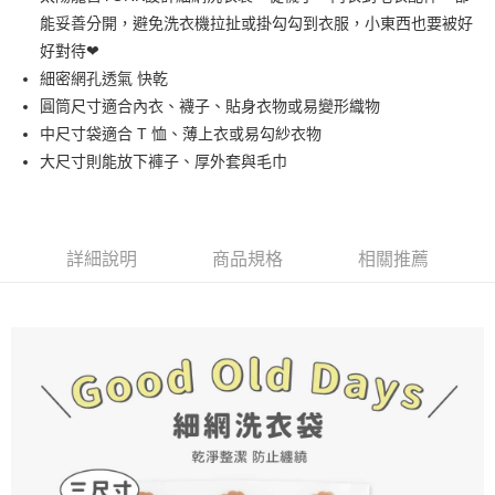
能妥善分開，避免洗衣機拉扯或掛勾勾到衣服，小東西也要被好
街口支付
好對待❤︎
悠遊付
細密網孔透氣 快乾
圓筒尺寸適合內衣、襪子、貼身衣物或易變形織物
Google Pay
中尺寸袋適合 T 恤、薄上衣或易勾紗衣物
AFTEE先享後付
大尺寸則能放下褲子、厚外套與毛巾
相關說明
【關於「AFTEE先享後付」】
ATM付款
AFTEE先享後付是「在收到商品之後才付款」的支付方式。 讓您購物簡單
便利好安心！
詳細說明
商品規格
相關推薦
１．簡單：不需註冊會員、不需綁卡、不需儲值。
運送方式
２．便利：只要手機號碼，簡訊認證，即可結帳。
３．安心：先確認商品／服務後，再付款。
全家取貨付款
每筆NT$70，滿NT$599(含以上)免運費
【「AFTEE先享後付」結帳流程】
１．於結帳方式選擇「AFTEE先享後付」後，將跳轉至「AFTEE先享後付」
付款後全家取貨
結帳頁面，進行簡訊認證並確認金額後，即可完成結帳。
２．訂單成立數日內，您將收到繳費通知簡訊。
每筆NT$70，滿NT$599(含以上)免運費
３．收到繳費通知簡訊後14天內，點擊此簡訊中的連結，可透過四大超商／
ATM／網路銀行／等多元方式進行付款，方視為交易完成。
萊爾富取貨付款
※ 請注意：結帳手續完成當下不需立刻繳費，但若您需要取消訂單，請聯絡
每筆NT$70，滿NT$599(含以上)免運費
購買商品的店家。未經商家同意取消之訂單仍視為有效，需透過AFTEE先享