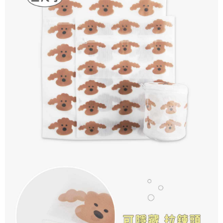
後付繳納相關費用。
付款後萊爾富取貨
※ 交易是否成功請以「AFTEE先享後付 」之結帳頁面顯示為準，若有關於
是否繳費成功／繳費後需取消欲退款等相關疑問，請聯繫「AFTEE先享後付
每筆NT$70，滿NT$599(含以上)免運費
客戶支援中心」
https://netprotections.freshdesk.com/support/home
7-11取貨付款
【注意事項】
１．透過由恩沛科技股份有限公司提供之「AFTEE先享後付」服務完成之交
每筆NT$70，滿NT$599(含以上)免運費
易，需依本服務之必要範圍內提供個人資料，並將交易相關給付款項請求債
權轉讓予恩沛科技股份有限公司。
付款後7-11取貨
２．關於個人資料處理事宜，請瀏覽以下網址：
每筆NT$70，滿NT$599(含以上)免運費
https://aftee.tw/terms/#terms3
３．未成年的使用者請事先徵得法定代理人或監護人之同意方可使用
宅配-台灣本島
「AFTEE先享後付」，若未經同意申辦者引起之損失，本公司不負相關責
任。
每筆NT$100，滿NT$599(含以上)免運費
４．使用「AFTEE先享後付」時，將依據個別帳號之用戶狀況，依本公司即
時審查核予不同之上限額度；若仍有額度不足之情形，本公司將視審查結果
宅配-離島
請求用戶進行身份認證。
每筆NT$200
５．嚴禁一人註冊多個帳號或使用他人資訊註冊。若發現惡意使用之情形，
恩沛科技股份有限公司將有權停止該用戶之使用額度並採取法律行動。