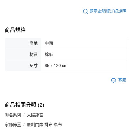
顯示電腦版詳細說明
商品規格
產地
中國
材質
棉麻
尺寸
85 x 120 cm
客服
商品相關分類 (2)
聯名系列
太陽龍宮
家飾佈置
原創門簾∙掛布∙桌布