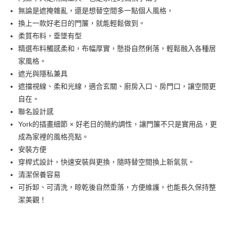
無論是遮掩雜亂，還是想替空間多一點個人風格，
街口支付
換上一款好老日的門簾，就能輕鬆做到。
悠遊付
柔質布料，垂墜有型
精選布料觸感柔和，布幅厚實，懸掛自然俐落，輕鬆融入各種居
Google Pay
家風格。
AFTEE先享後付
遮光與隱私兼具
相關說明
遮擋視線、柔和光線，適合玄關、廚房入口、房門口，讓空間更
【關於「AFTEE先享後付」】
自在。
ATM付款
AFTEE先享後付是「在收到商品之後才付款」的支付方式。 讓您購物簡單
聯名設計感
便利好安心！
１．簡單：不需註冊會員、不需綁卡、不需儲值。
York的插畫細節 × 好老日的簡約調性，讓門簾不只是實用品，更
運送方式
２．便利：只要手機號碼，簡訊認證，即可結帳。
成為家裡的風格亮點。
３．安心：先確認商品／服務後，再付款。
全家取貨付款
安裝方便
每筆NT$70，滿NT$599(含以上)免運費
【「AFTEE先享後付」結帳流程】
穿桿式設計，快速安裝與更換，隨時替空間換上新氣氛。
１．於結帳方式選擇「AFTEE先享後付」後，將跳轉至「AFTEE先享後付」
清潔保養容易
付款後全家取貨
結帳頁面，進行簡訊認證並確認金額後，即可完成結帳。
２．訂單成立數日內，您將收到繳費通知簡訊。
可拆卸、可清洗，晾乾後自然垂落，方便維護，也能長久保持整
每筆NT$70，滿NT$599(含以上)免運費
３．收到繳費通知簡訊後14天內，點擊此簡訊中的連結，可透過四大超商／
潔美觀！
ATM／網路銀行／等多元方式進行付款，方視為交易完成。
萊爾富取貨付款
※ 請注意：結帳手續完成當下不需立刻繳費，但若您需要取消訂單，請聯絡
每筆NT$70，滿NT$599(含以上)免運費
購買商品的店家。未經商家同意取消之訂單仍視為有效，需透過AFTEE先享