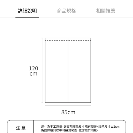
後付繳納相關費用。
付款後萊爾富取貨
※ 交易是否成功請以「AFTEE先享後付 」之結帳頁面顯示為準，若有關於
詳細說明
商品規格
相關推薦
是否繳費成功／繳費後需取消欲退款等相關疑問，請聯繫「AFTEE先享後付
每筆NT$70，滿NT$599(含以上)免運費
客戶支援中心」
https://netprotections.freshdesk.com/support/home
7-11取貨付款
【注意事項】
１．透過由恩沛科技股份有限公司提供之「AFTEE先享後付」服務完成之交
每筆NT$70，滿NT$599(含以上)免運費
易，需依本服務之必要範圍內提供個人資料，並將交易相關給付款項請求債
權轉讓予恩沛科技股份有限公司。
付款後7-11取貨
２．關於個人資料處理事宜，請瀏覽以下網址：
每筆NT$70，滿NT$599(含以上)免運費
https://aftee.tw/terms/#terms3
３．未成年的使用者請事先徵得法定代理人或監護人之同意方可使用
宅配-台灣本島
「AFTEE先享後付」，若未經同意申辦者引起之損失，本公司不負相關責
任。
每筆NT$100，滿NT$599(含以上)免運費
４．使用「AFTEE先享後付」時，將依據個別帳號之用戶狀況，依本公司即
時審查核予不同之上限額度；若仍有額度不足之情形，本公司將視審查結果
宅配-離島
請求用戶進行身份認證。
每筆NT$200
５．嚴禁一人註冊多個帳號或使用他人資訊註冊。若發現惡意使用之情形，
恩沛科技股份有限公司將有權停止該用戶之使用額度並採取法律行動。
香港地區配送
查看運費